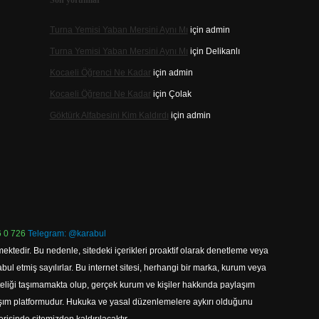
Son yorumlar
Turna Yemisi Yaban Mersini Aynı Mı
için
admin
Turna Yemisi Yaban Mersini Aynı Mı
için
Delikanlı
Kocaeli Öğrenci Ne Kadar
için
admin
Kocaeli Öğrenci Ne Kadar
için
Çolak
Göktürk Alfabesini Kim Kaldırdı
için
admin
 0 726
Telegram: @karabul
ektedir. Bu nedenle, sitedeki içerikleri proaktif olarak denetleme veya
 etmiş sayılırlar. Bu internet sitesi, herhangi bir marka, kurum veya
niteliği taşımamakta olup, gerçek kurum ve kişiler hakkında paylaşım
laşım platformudur. Hukuka ve yasal düzenlemelere aykırı olduğunu