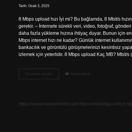
Tarih: Ocak 3, 2025
8 Mbps upload hızı İyi mi? Bu bağlamda, 8 Mbit/s hızın
gerekir. – İnternete sürekli veri, video, fotoğraf, gönd
daha fazla yükleme hızına ihtiyaç duyar. Bunun için en a
Mbps internet hızı ne kadar? Günlük internet kullanımı
bankacılık ve görüntülü görüşmelerinizi kesintisiz yapabil
izlemek için yeterlidir. 8 Mbps upload Kaç MB? Mbit/s
8
Devamını okuyun
Yorum Bırak
Mbps
Upload
Internet
Hızı
Nasıl
https://www.toprakhome.com
https://otomega.com.tr
ht