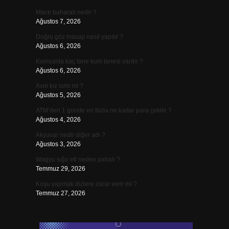
Mace baharatı nedir ?
Ağustos 7, 2026
Doğru göz masajı nasıl yapılır ?
Ağustos 6, 2026
Kumsalda kaç tane kum tanesi vardır ?
Ağustos 6, 2026
Avni kız ismi mi ?
Ağustos 5, 2026
ATM’den 1 günde en fazla ne kadar para çekilir ?
Ağustos 4, 2026
Akyuvar nedir diğer adı ?
Ağustos 3, 2026
Wagyu sığır eti neden pahalı ?
Temmuz 29, 2026
Koşu yapmak dizlere zarar verir mi ?
Temmuz 27, 2026