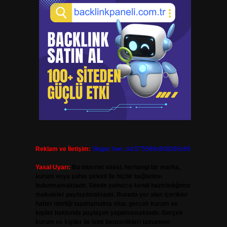
Reklam ve İletişim:
Skype: live:.cid.575569c608265c69
Yasal Uyarı:
Bu internet sitesi, herhangi bir marka,
kurum veya şahıs şirketi ile hiçbir bağlantısı
bulunmamaktadır. Sitede yalnızca kendi hazırladığımız
makaleler paylaşılmaktadır. Burada yer alan içerikler
haber niteliği taşımamakta olup, gerçek kurum ve
kişiler hakkında paylaşım yapılmamaktadır. Gerçek
kurum ve kişiler ile isim benzerlikleri tamamen