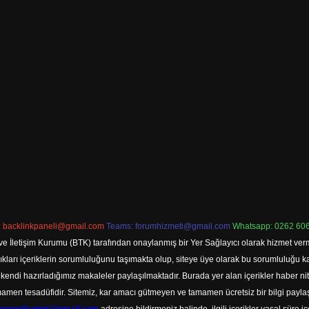
:
backlinkpaneli@gmail.com
Teams:
forumhizmeti@gmail.com
Whatsapp: 0262 606
ve İletişim Kurumu (BTK) tarafından onaylanmış bir Yer Sağlayıcı olarak hizmet verm
rı içeriklerin sorumluluğunu taşımakta olup, siteye üye olarak bu sorumluluğu kabul
a kendi hazırladığımız makaleler paylaşılmaktadır. Burada yer alan içerikler haber 
tamamen tesadüfidir. Sitemiz, kar amacı gütmeyen ve tamamen ücretsiz bir bilgi pay