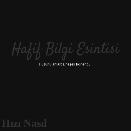
Hafif Bilgi Esintisi
Huzurlu anlarda neşeli fikirler bul!
Hızı Nasıl