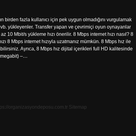
ın birden fazla kullanıcı için pek uygun olmadığını vurgulamak
eri vb. yükleyenler. Transfer yapan ve çevrimiçi oyun oynayanlar
z 10 Mbit/s yükleme hızı önerilir. 8 Mbps internet hızı nasıl? 8
nızı 8 Mbps internet hızıyla uzatmanız mümkün. 8 Mbps hız ile
irsiniz. Ayrıca, 8 Mbps hız dijital içerikleri full HD kalitesinde
 (megabit) –…
tps://organizasyondeposu.com.tr
Sitemap