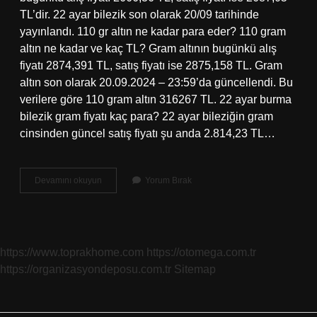
TL’dir. 22 ayar bilezik son olarak 20/09 tarihinde
yayınlandı. 110 gr altın ne kadar para eder? 110 gram
altın ne kadar ve kaç TL? Gram altının bugünkü alış
fiyatı 2874,391 TL, satış fiyatı ise 2875,158 TL. Gram
altın son olarak 20.09.2024 – 23:59’da güncellendi. Bu
verilere göre 110 gram altın 316267 TL. 22 ayar burma
bilezik gram fiyatı kaç para? 22 ayar bileziğin gram
cinsinden güncel satış fiyatı şu anda 2.814,23 TL…
110
Devamını okuyun
Yorum Bırak
Gram
22
Ayar
Burma
Bilezik
https://www.toprakhome.com
https://otomega.com.tr
Ne
https://organizasyondeposu.com.tr
Sitemap
Kadar