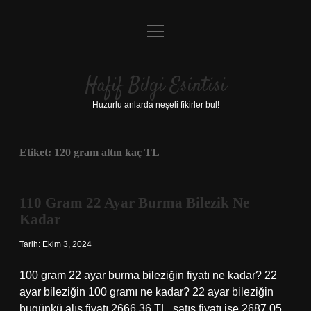
menüyü
Anasayfa
aç
Gizlilik Politikası
Hafif Bilgi Esintisi
Yasal Uyarı
Huzurlu anlarda neşeli fikirler bul!
Hakkımızda
Etiket:
120 gram altın kaç TL
110 Gram 22 Ayar Burma Bilezik Ne
Kadar
Tarih: Ekim 3, 2024
100 gram 22 ayar burma bileziğin fiyatı ne kadar? 22
ayar bileziğin 100 gramı ne kadar? 22 ayar bileziğin
bugünkü alış fiyatı 2666,36 TL, satış fiyatı ise 2687,05