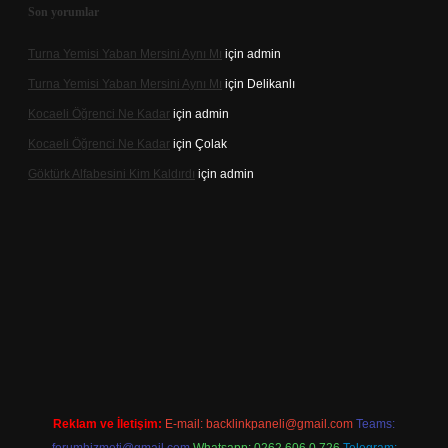
Son yorumlar
Turna Yemisi Yaban Mersini Aynı Mı
için
admin
Turna Yemisi Yaban Mersini Aynı Mı
için
Delikanlı
Kocaeli Öğrenci Ne Kadar
için
admin
Kocaeli Öğrenci Ne Kadar
için
Çolak
Göktürk Alfabesini Kim Kaldırdı
için
admin
iriş
Reklam ve İletişim:
E-mail:
backlinkpaneli@gmail.com
Teams: