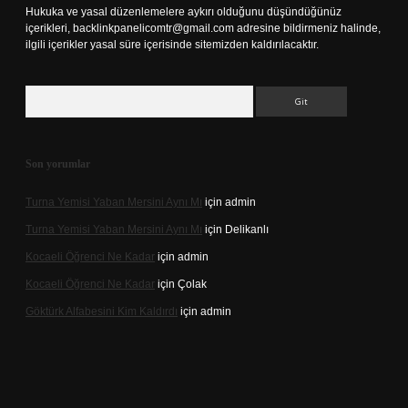
Hukuka ve yasal düzenlemelere aykırı olduğunu düşündüğünüz
içerikleri,
backlinkpanelicomtr@gmail.com
adresine bildirmeniz halinde,
ilgili içerikler yasal süre içerisinde sitemizden kaldırılacaktır.
Arama
Son yorumlar
Turna Yemisi Yaban Mersini Aynı Mı
için
admin
Turna Yemisi Yaban Mersini Aynı Mı
için
Delikanlı
Kocaeli Öğrenci Ne Kadar
için
admin
Kocaeli Öğrenci Ne Kadar
için
Çolak
Göktürk Alfabesini Kim Kaldırdı
için
admin