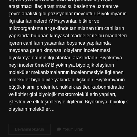
araştırmacı, ilaç araştırmacısı, beslenme uzmanı ve
çevre analisti gibi pozisyonlar mevcuttur. Biyokimyanın
ilgi alanları nelerdir? Hayvanlar, bitkiler ve
mikroorganizmalar şeklinde tanımlanan tüm canlıların
yapısında bulunan kimyasal maddeler ile bu maddeleri
içeren canlıların yaşamları boyunca yapılarında
meydana gelen kimyasal olayların incelenmesi
biyokimya dalının ilgi alanları arasındadır. Biyokimya
neyi inceler örnek? Biyokimya, biyolojik olayların
moleküler mekanizmalarının incelenmesiyle ilgilenen
moleküler biyolojiyle yakından ilişkilidir. Biyokimyanın
büyük kısmı, proteinler, nükleik asitler, karbonhidratlar
ve lipitler gibi biyolojik makromoleküllerin yapıları,
işlevleri ve etkileşimleriyle ilgilenir. Biyokimya, biyolojik
olayların moleküler…
Biyokimya
Devamını okuyun
Yorum Bırak
Hangi