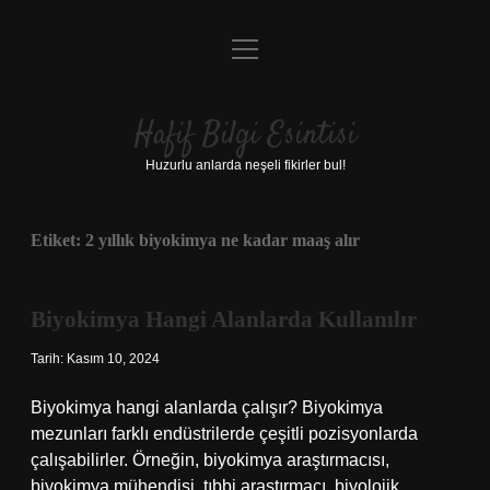
menüyü
Anasayfa
aç
Gizlilik Politikası
Hafif Bilgi Esintisi
Yasal Uyarı
Huzurlu anlarda neşeli fikirler bul!
Hakkımızda
Etiket:
2 yıllık biyokimya ne kadar maaş alır
Biyokimya Hangi Alanlarda Kullanılır
Tarih: Kasım 10, 2024
Biyokimya hangi alanlarda çalışır? Biyokimya
mezunları farklı endüstrilerde çeşitli pozisyonlarda
çalışabilirler. Örneğin, biyokimya araştırmacısı,
biyokimya mühendisi, tıbbi araştırmacı, biyolojik