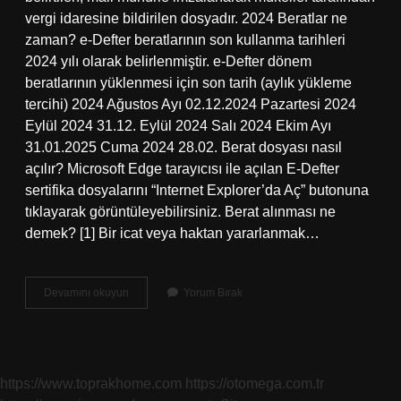
vergi idaresine bildirilen dosyadır. 2024 Beratlar ne
zaman? e-Defter beratlarının son kullanma tarihleri ​​
2024 yılı olarak belirlenmiştir. e-Defter dönem
beratlarının yüklenmesi için son tarih (aylık yükleme
tercihi) 2024 Ağustos Ayı 02.12.2024 Pazartesi 2024
Eylül 2024 31.12. Eylül 2024 Salı 2024 Ekim Ayı
31.01.2025 Cuma 2024 28.02. Berat dosyası nasıl
açılır? Microsoft Edge tarayıcısı ile açılan E-Defter
sertifika dosyalarını “Internet Explorer’da Aç” butonuna
tıklayarak görüntüleyebilirsiniz. Berat alınması ne
demek? [1] Bir icat veya haktan yararlanmak…
Berat
Devamını okuyun
Yorum Bırak
Kaydı
Nedir
https://www.toprakhome.com
https://otomega.com.tr