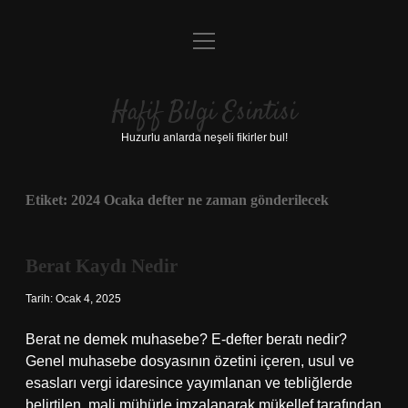
menüyü
Anasayfa
aç
Gizlilik Politikası
Hafif Bilgi Esintisi
Yasal Uyarı
Huzurlu anlarda neşeli fikirler bul!
Hakkımızda
Etiket:
2024 Ocaka defter ne zaman gönderilecek
Berat Kaydı Nedir
Tarih: Ocak 4, 2025
Berat ne demek muhasebe? E-defter beratı nedir?
Genel muhasebe dosyasının özetini içeren, usul ve
esasları vergi idaresince yayımlanan ve tebliğlerde
belirtilen, mali mühürle imzalanarak mükellef tarafından