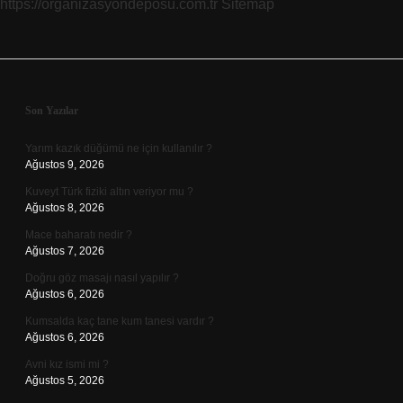
https://organizasyondeposu.com.tr
Sitemap
Sidebar
Son Yazılar
Yarım kazık düğümü ne için kullanılır ?
Ağustos 9, 2026
Kuveyt Türk fiziki altın veriyor mu ?
Ağustos 8, 2026
Mace baharatı nedir ?
Ağustos 7, 2026
Doğru göz masajı nasıl yapılır ?
Ağustos 6, 2026
Kumsalda kaç tane kum tanesi vardır ?
Ağustos 6, 2026
Avni kız ismi mi ?
Ağustos 5, 2026