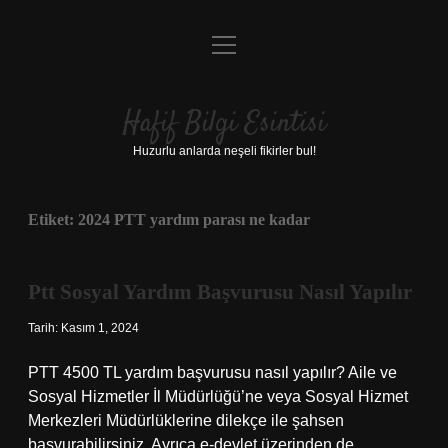
menüyü
Anasayfa
aç
Gizlilik Politikası
Hafif Bilgi Esintisi
Yasal Uyarı
Huzurlu anlarda neşeli fikirler bul!
Hakkımızda
Etiket:
2024 PTT yardım parası ne kadar
Ptt Sosyal Yardım Başvurusu Nasıl Yapılır
Tarih: Kasım 1, 2024
PTT 4500 TL yardım başvurusu nasıl yapılır? Aile ve
Sosyal Hizmetler İl Müdürlüğü’ne veya Sosyal Hizmet
Merkezleri Müdürlüklerine dilekçe ile şahsen
başvurabilirsiniz. Ayrıca e-devlet üzerinden de