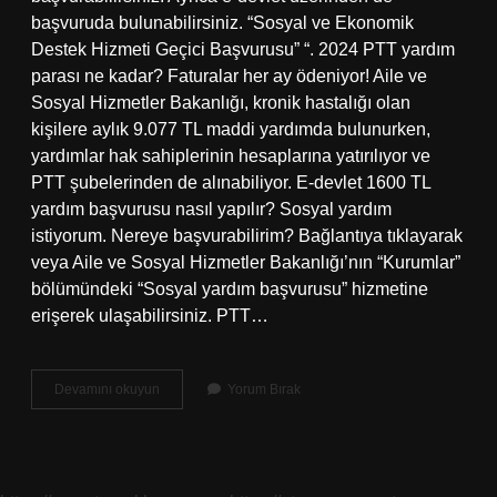
başvuruda bulunabilirsiniz. “Sosyal ve Ekonomik
Destek Hizmeti Geçici Başvurusu” “. 2024 PTT yardım
parası ne kadar? Faturalar her ay ödeniyor! Aile ve
Sosyal Hizmetler Bakanlığı, kronik hastalığı olan
kişilere aylık 9.077 TL maddi yardımda bulunurken,
yardımlar hak sahiplerinin hesaplarına yatırılıyor ve
PTT şubelerinden de alınabiliyor. E-devlet 1600 TL
yardım başvurusu nasıl yapılır? Sosyal yardım
istiyorum. Nereye başvurabilirim? Bağlantıya tıklayarak
veya Aile ve Sosyal Hizmetler Bakanlığı’nın “Kurumlar”
bölümündeki “Sosyal yardım başvurusu” hizmetine
erişerek ulaşabilirsiniz. PTT…
Ptt
Devamını okuyun
Yorum Bırak
Sosyal
Yardım
Başvurusu
Nasıl
Yapılır