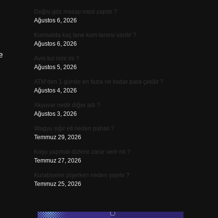
Doğru göz masajı nasıl yapılır ?
Ağustos 6, 2026
Kumsalda kaç tane kum tanesi vardır ?
Ağustos 6, 2026
e
Avni kız ismi mi ?
Ağustos 5, 2026
ATM’den 1 günde en fazla ne kadar para çekilir ?
Ağustos 4, 2026
Akyuvar nedir diğer adı ?
Ağustos 3, 2026
Wagyu sığır eti neden pahalı ?
Temmuz 29, 2026
Koşu yapmak dizlere zarar verir mi ?
Temmuz 27, 2026
Kurabiyeler pişerken neden yayılır ?
Temmuz 25, 2026