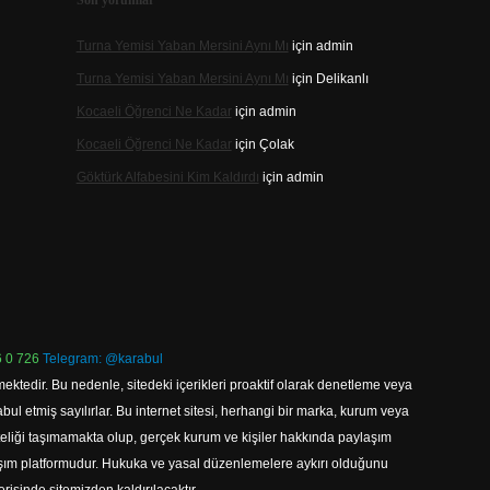
Son yorumlar
Turna Yemisi Yaban Mersini Aynı Mı
için
admin
Turna Yemisi Yaban Mersini Aynı Mı
için
Delikanlı
Kocaeli Öğrenci Ne Kadar
için
admin
Kocaeli Öğrenci Ne Kadar
için
Çolak
Göktürk Alfabesini Kim Kaldırdı
için
admin
 0 726
Telegram: @karabul
ektedir. Bu nedenle, sitedeki içerikleri proaktif olarak denetleme veya
 etmiş sayılırlar. Bu internet sitesi, herhangi bir marka, kurum veya
niteliği taşımamakta olup, gerçek kurum ve kişiler hakkında paylaşım
laşım platformudur. Hukuka ve yasal düzenlemelere aykırı olduğunu