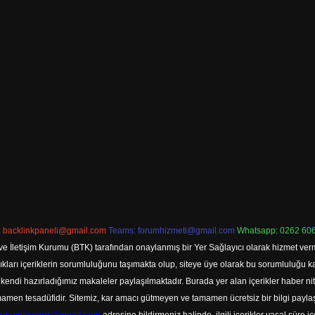
:
backlinkpaneli@gmail.com
Teams:
forumhizmeti@gmail.com
Whatsapp: 0262 606
ve İletişim Kurumu (BTK) tarafından onaylanmış bir Yer Sağlayıcı olarak hizmet verm
rı içeriklerin sorumluluğunu taşımakta olup, siteye üye olarak bu sorumluluğu kabul
a kendi hazırladığımız makaleler paylaşılmaktadır. Burada yer alan içerikler haber 
tamamen tesadüfidir. Sitemiz, kar amacı gütmeyen ve tamamen ücretsiz bir bilgi pay