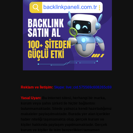
Reklam ve İletişim:
Skype: live:.cid.575569c608265c69
Yasal Uyarı:
Bu internet sitesi, herhangi bir marka,
kurum veya şahıs şirketi ile hiçbir bağlantısı
bulunmamaktadır. Sitede yalnızca kendi hazırladığımız
makaleler paylaşılmaktadır. Burada yer alan içerikler
haber niteliği taşımamakta olup, gerçek kurum ve
kişiler hakkında paylaşım yapılmamaktadır. Gerçek
kurum ve kişiler ile isim benzerlikleri tamamen