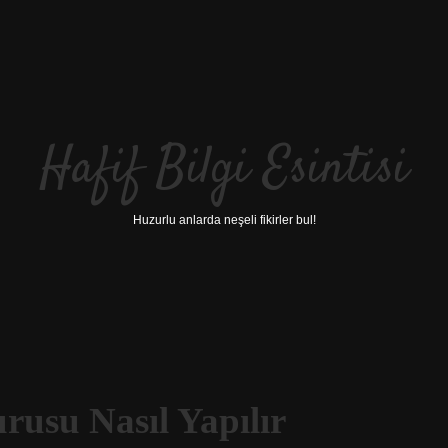
Hafif Bilgi Esintisi
Huzurlu anlarda neşeli fikirler bul!
rusu Nasıl Yapılır