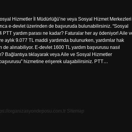
Sosyal Hizmetler İl Müdürlüğü’ne veya Sosyal Hizmet Merkezleri
yrıca e-devlet üzerinden de başvuruda bulunabilirsiniz. “Sosyal
 PTT yardım parası ne kadar? Faturalar her ay ödeniyor! Aile v
lere aylık 9.077 TL maddi yardımda bulunurken, yardımlar hak
en de alınabiliyor. E-devlet 1600 TL yardım başvurusu nasıl
m? Bağlantıya tıklayarak veya Aile ve Sosyal Hizmetler
başvurusu” hizmetine erişerek ulaşabilirsiniz. PTT…
tps://organizasyondeposu.com.tr
Sitemap