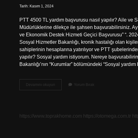
Tarih: Kasım 1, 2024
PTT 4500 TL yardım başvurusu nasıl yapılır? Aile ve 
Müdürlüklerine dilekçe ile şahsen başvurabilirsiniz. A
ve Ekonomik Destek Hizmeti Geçici Başvurusu” “. 2024
Sosyal Hizmetler Bakanlığı, kronik hastalığı olan kişi
sahiplerinin hesaplarına yatırılıyor ve PTT şubelerind
yapılır? Sosyal yardım istiyorum. Nereye başvurabiliri
Bakanlığı’nın “Kurumlar” bölümündeki “Sosyal yardım 
Ptt
Devamını okuyun
Yorum Bırak
Sosyal
Yardım
Başvurusu
Nasıl
Yapılır
https://www.toprakhome.com
https://otomega.com.tr
ht