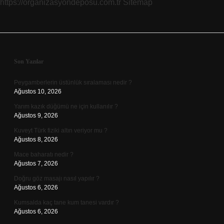
https://organizasyondeposu.com.tr
Sitemap
Sidebar
Son Yazılar
Peygamberlerin üstünlük sıralaması nedir ?
Ağustos 10, 2026
Yarım kazık düğümü ne için kullanılır ?
Ağustos 9, 2026
Kuveyt Türk fiziki altın veriyor mu ?
Ağustos 8, 2026
Mace baharatı nedir ?
Ağustos 7, 2026
Doğru göz masajı nasıl yapılır ?
Ağustos 6, 2026
Kumsalda kaç tane kum tanesi vardır ?
Ağustos 6, 2026