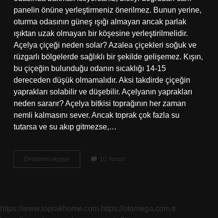
panelin önüne yerleştirmeniz önerilmez. Bunun yerine,
oturma odasının güneş ışığı almayan ancak parlak
ışıktan uzak olmayan bir köşesine yerleştirilmelidir.
Açelya çiçeği neden solar? Azalea çiçekleri soğuk ve
rüzgarlı bölgelerde sağlıklı bir şekilde gelişemez. Kışın,
bu çiçeğin bulunduğu odanın sıcaklığı 14-15
dereceden düşük olmamalıdır. Aksi takdirde çiçeğin
yaprakları solabilir ve düşebilir. Açelyanın yaprakları
neden sararır? Açelya bitkisi toprağının her zaman
nemli kalmasını sever. Ancak toprak çok fazla su
tutarsa ​​ve su akıp gitmezse,…
Açelya
Devamını okuyun
10 Yorum
Çiçeği
Neden
Kurur
https://www.toprakhome.com
https://otomega.com.tr