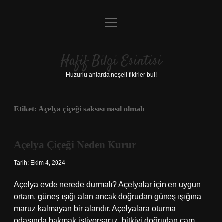
menüyü
Anasayfa
aç
Gizlilik Politikası
Hafif Bilgi Esintisi
Yasal Uyarı
Huzurlu anlarda neşeli fikirler bul!
Hakkımızda
Etiket:
Açelya çiçeği saksısı nasıl olmalı
Açelya Çiçeği Neden Kurur
Tarih: Ekim 4, 2024
Açelya evde nerede durmalı? Açelyalar için en uygun
ortam, güneş ışığı alan ancak doğrudan güneş ışığına
maruz kalmayan bir alandır. Açelyalara oturma
odasında bakmak istiyorsanız, bitkiyi doğrudan cam