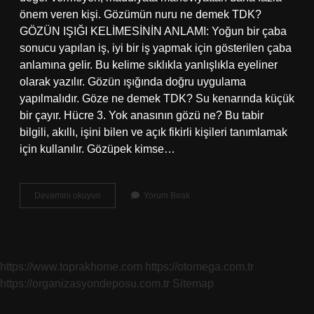
önem veren kişi. Gözümün nuru ne demek TDK?
GÖZÜN IŞIĞI KELİMESİNİN ANLAMI: Yoğun bir çaba
sonucu yapılan iş, iyi bir iş yapmak için gösterilen çaba
anlamına gelir. Bu kelime sıklıkla yanlışlıkla eyeliner
olarak yazılır. Gözün ışığında doğru uygulama
yapılmalıdır. Göze ne demek TDK? Su kenarında küçük
bir çayır. Hücre 3. Yok anasının gözü ne? Bu tabir
bilgili, akıllı, işini bilen ve açık fikirli kişileri tanımlamak
için kullanılır. Gözüpek kimse…
Anasının
Devamını okuyun
Yorum Bırak
Gözü
Ne
Demek
Tdk
https://www.toprakhome.com
https://otomega.com.tr
https://organizasyondeposu.com.tr
Sitemap