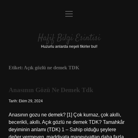
menüyü
Anasayfa
aç
Gizlilik Politikası
Hafif Bilgi Esintisi
Yasal Uyarı
Huzurlu anlarda neşeli fikirler bul!
Hakkımızda
Etiket:
Açık gözlü ne demek TDK
Anasının Gözü Ne Demek Tdk
Tarih: Ekim 29, 2024
Anasının gozu ne demek? [1] Çok kurnaz, çok akıllı,
becerikli, akıllı. Açık gözlü ne demek TDK? Tamahkâr
deyiminin anlamı (TDK) 1 – Sahip olduğu şeylere
değer vermeyen, maddiyata maneviyattan daha fazla