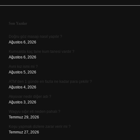
Sidebar
Son Yazılar
Doğru göz masajı nasıl yapılır ?
Ağustos 6, 2026
Kumsalda kaç tane kum tanesi vardır ?
Ağustos 6, 2026
Avni kız ismi mi ?
Ağustos 5, 2026
ATM’den 1 günde en fazla ne kadar para çekilir ?
Ağustos 4, 2026
Akyuvar nedir diğer adı ?
Ağustos 3, 2026
Wagyu sığır eti neden pahalı ?
Temmuz 29, 2026
Koşu yapmak dizlere zarar verir mi ?
Temmuz 27, 2026