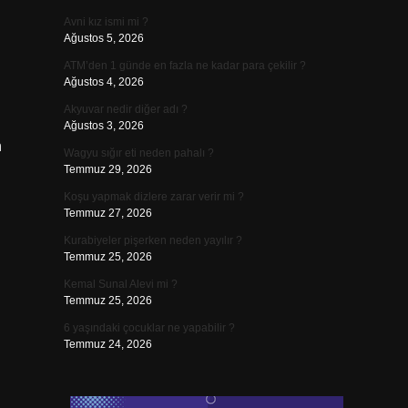
Avni kız ismi mi ?
Ağustos 5, 2026
ATM’den 1 günde en fazla ne kadar para çekilir ?
Ağustos 4, 2026
Akyuvar nedir diğer adı ?
Ağustos 3, 2026
n
Wagyu sığır eti neden pahalı ?
Temmuz 29, 2026
Koşu yapmak dizlere zarar verir mi ?
Temmuz 27, 2026
Kurabiyeler pişerken neden yayılır ?
Temmuz 25, 2026
Kemal Sunal Alevi mi ?
Temmuz 25, 2026
6 yaşındaki çocuklar ne yapabilir ?
Temmuz 24, 2026