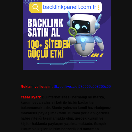
Reklam ve İletişim:
Skype: live:.cid.575569c608265c69
Yasal Uyarı:
Bu internet sitesi, herhangi bir marka,
kurum veya şahıs şirketi ile hiçbir bağlantısı
bulunmamaktadır. Sitede yalnızca kendi hazırladığımız
makaleler paylaşılmaktadır. Burada yer alan içerikler
haber niteliği taşımamakta olup, gerçek kurum ve
kişiler hakkında paylaşım yapılmamaktadır. Gerçek
kurum ve kişiler ile isim benzerlikleri tamamen