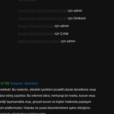
Son yorumlar
Turna Yemisi Yaban Mersini Aynı Mı
için
admin
Turna Yemisi Yaban Mersini Aynı Mı
için
Delikanlı
Kocaeli Öğrenci Ne Kadar
için
admin
Kocaeli Öğrenci Ne Kadar
için
Çolak
Göktürk Alfabesini Kim Kaldırdı
için
admin
 0 726
Telegram: @karabul
ektedir. Bu nedenle, sitedeki içerikleri proaktif olarak denetleme veya
 etmiş sayılırlar. Bu internet sitesi, herhangi bir marka, kurum veya
niteliği taşımamakta olup, gerçek kurum ve kişiler hakkında paylaşım
laşım platformudur. Hukuka ve yasal düzenlemelere aykırı olduğunu