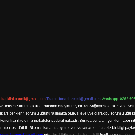
:
backlinkpaneli@gmail.com
Teams:
forumhizmeti@gmail.com
Whatsapp: 0262 606
ve İletişim Kurumu (BTK) tarafından onaylanmış bir Yer Sağlayıcı olarak hizmet verm
rı içeriklerin sorumluluğunu taşımakta olup, siteye üye olarak bu sorumluluğu kabul
a kendi hazırladığımız makaleler paylaşılmaktadır. Burada yer alan içerikler haber 
tamamen tesadüfidir. Sitemiz, kar amacı gütmeyen ve tamamen ücretsiz bir bilgi pay