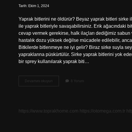
Tarih: Ekim 1, 2024
Yaprak bitlerini ne öldürür? Beyaz yaprak bitleri sirke il
ile yaprak bitleriyle savaşabilirsiniz. Erik ağacındaki b
cevap vermek gerekirse, halk ilaçları dediğimiz sabun 
hastalık dozu yüksek değilse mücadele edilebilir, an
Bitkilerde bitlenmeye ne iyi gelir? Biraz sirke suyla seyr
yapraklarına püskürtülür. Sirke yaprak bitlerini yok ed
bir sprey kullanılarak yaprak biti…
Meyve
Devamını okuyun
8 Yorum
Ağacında
Bit
Nasıl
Temizlenir
https://www.toprakhome.com
https://otomega.com.tr
ht