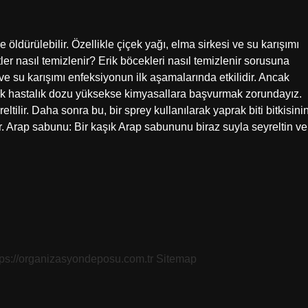
e öldürülebilir. Özellikle çiçek yağı, elma sirkesi ve su karışımı
itler nasıl temizlenir? Erik böcekleri nasıl temizlenir sorusuna
ve su karışımı enfeksiyonun ilk aşamalarında etkilidir. Ancak
cak hastalık dozu yüksekse kimyasallara başvurmak zorundayız.
eltilir. Daha sonra bu, bir sprey kullanılarak yaprak biti bitkisini
er. Arap sabunu: Bir kaşık Arap sabununu biraz suyla seyreltin ve
tps://organizasyondeposu.com.tr
Sitemap