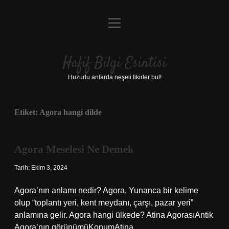
menüyü
Anasayfa
aç
Gizlilik Politikası
Hafif Bilgi Esintisi
Yasal Uyarı
Huzurlu anlarda neşeli fikirler bul!
Hakkımızda
Etiket:
Agora hangi dilde
Agora Meselesi Ne Demek
Tarih: Ekim 3, 2024
Agora’nın anlamı nedir? Agora, Yunanca bir kelime
olup “toplantı yeri, kent meydanı, çarşı, pazar yeri”
anlamına gelir. Agora hangi ülkede? Atina AgorasıAntik
Agora’nın görünümüKonumAtina,