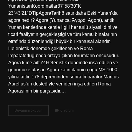
YunanistanKoordinatlar37°58′30″K
23°43′21″DTipAgoraTarih8 satır daha Eski Yunan’da
agora nedir? Agora (Yunanca: Ἀγορά, Agorá), antik
Yunan kentlerinde kentle ilgili her türlü siyasi, dini ve
ticari faaliyetin gerçekleştiği ve tüm kamu binalarının
etrafında düzenlendiği büyük bir kamusal alandır.
Helenistik dönemde şekillenen ve Roma
İmparatorluğu’nda ortaya çıkan forumların öncüsüdür.
Agora kime aittir? Helenistik dönemde inşa edilen ve
günümüze ulaşan Agora kalıntılarının çoğu MS 1000
yılına aittir. 178 depreminden sonra İmparator Marcus
Aurelius’un desteğiyle yeniden inşa edilen Roma
Agorası’nın bir parçasıdır.…
Agora
Devamını okuyun
6 Yorum
Meselesi
Ne
Demek