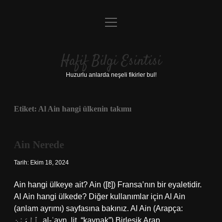
menüyü
Anasayfa
aç
Gizlilik Politikası
Hafif Bilgi Esintisi
Yasal Uyarı
Huzurlu anlarda neşeli fikirler bul!
Hakkımızda
Etiket:
Al Ain hangi ülkenin takımı
Ain Nerede
Tarih: Ekim 18, 2024
Ain hangi ülkeye ait? Ain ([ɛ̃]) Fransa’nın bir eyaletidir.
Al Ain hangi ülkede? Diğer kullanımlar için Al Ain
(anlam ayrımı) sayfasına bakınız. Al Ain (Arapça:
ٱلْعَيْن‎, al-ʿayn, lit. “kaynak”) Birleşik Arap