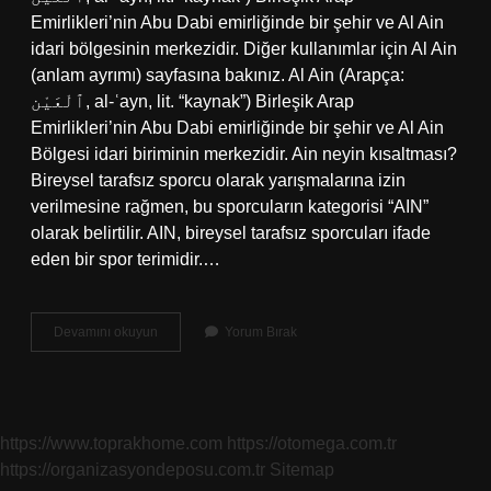
Emirlikleri’nin Abu Dabi emirliğinde bir şehir ve Al Ain
idari bölgesinin merkezidir. Diğer kullanımlar için Al Ain
(anlam ayrımı) sayfasına bakınız. Al Ain (Arapça:
ٱلْعَيْن‎, al-ʿayn, lit. “kaynak”) Birleşik Arap
Emirlikleri’nin Abu Dabi emirliğinde bir şehir ve Al Ain
Bölgesi idari biriminin merkezidir. Ain neyin kısaltması?
Bireysel tarafsız sporcu olarak yarışmalarına izin
verilmesine rağmen, bu sporcuların kategorisi “AIN”
olarak belirtilir. AIN, bireysel tarafsız sporcuları ifade
eden bir spor terimidir.…
Ain
Devamını okuyun
Yorum Bırak
Nerede
https://www.toprakhome.com
https://otomega.com.tr
https://organizasyondeposu.com.tr
Sitemap