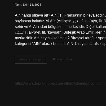
Tarih: Ekim 18, 2024
Ain hangi ülkeye ait? Ain ([ɛ̃]) Fransa’nın bir eyaletidi
sayfasına bakınız. Al Ain (Arapça: ٱلْعَيْن‎, al-ʿayn, lit. “kaynak”) Birleşik Arap Emirlikleri’nin Abu Dabi emirliğinde bir
şehir ve Al Ain idari bölgesinin merkezidir. Diğer kulla
ٱلْعَيْن‎, al-ʿayn, lit. “kaynak”) Birleşik Arap Emirlikleri’nin Abu Dabi emirliğinde bir şehir ve Al Ain Bölgesi idari biriminin
merkezidir. Ain neyin kısaltması? Bireysel tarafsız spo
kategorisi “AIN” olarak belirtilir. AIN, bireysel tarafsız 
Ain
Devamını okuyun
Yorum Bırak
Nerede
https://www.toprakhome.com
https://otomega.com.tr
ht