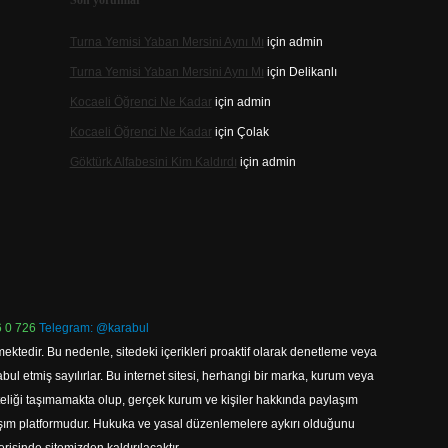
Son yorumlar
Turna Yemisi Yaban Mersini Aynı Mı
için
admin
Turna Yemisi Yaban Mersini Aynı Mı
için
Delikanlı
Kocaeli Öğrenci Ne Kadar
için
admin
Kocaeli Öğrenci Ne Kadar
için
Çolak
Göktürk Alfabesini Kim Kaldırdı
için
admin
 0 726
Telegram: @karabul
ektedir. Bu nedenle, sitedeki içerikleri proaktif olarak denetleme veya
 etmiş sayılırlar. Bu internet sitesi, herhangi bir marka, kurum veya
niteliği taşımamakta olup, gerçek kurum ve kişiler hakkında paylaşım
laşım platformudur. Hukuka ve yasal düzenlemelere aykırı olduğunu