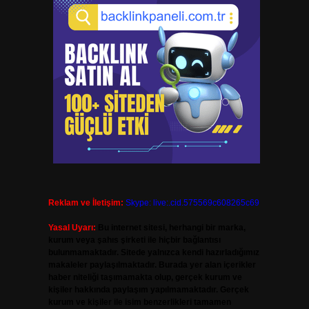
Reklam ve İletişim:
Skype: live:.cid.575569c608265c69
Yasal Uyarı:
Bu internet sitesi, herhangi bir marka,
kurum veya şahıs şirketi ile hiçbir bağlantısı
bulunmamaktadır. Sitede yalnızca kendi hazırladığımız
makaleler paylaşılmaktadır. Burada yer alan içerikler
haber niteliği taşımamakta olup, gerçek kurum ve
kişiler hakkında paylaşım yapılmamaktadır. Gerçek
kurum ve kişiler ile isim benzerlikleri tamamen