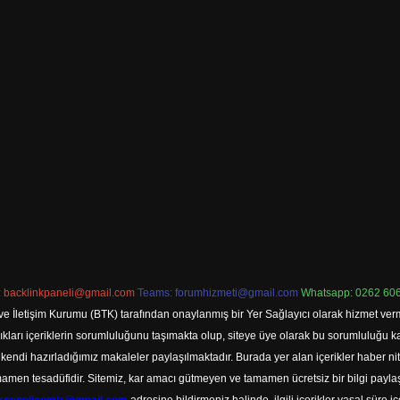
:
backlinkpaneli@gmail.com
Teams:
forumhizmeti@gmail.com
Whatsapp: 0262 606
ve İletişim Kurumu (BTK) tarafından onaylanmış bir Yer Sağlayıcı olarak hizmet verm
rı içeriklerin sorumluluğunu taşımakta olup, siteye üye olarak bu sorumluluğu kabul
a kendi hazırladığımız makaleler paylaşılmaktadır. Burada yer alan içerikler haber 
tamamen tesadüfidir. Sitemiz, kar amacı gütmeyen ve tamamen ücretsiz bir bilgi pay