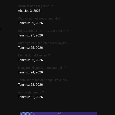
Akyuvar nedir diğer adı ?
Ağustos 3, 2026
Wagyu sığır eti neden pahalı ?
Temmuz 29, 2026
:
Koşu yapmak dizlere zarar verir mi ?
Temmuz 27, 2026
Kurabiyeler pişerken neden yayılır ?
Temmuz 25, 2026
Kemal Sunal Alevi mi ?
Temmuz 25, 2026
6 yaşındaki çocuklar ne yapabilir ?
Temmuz 24, 2026
John Deere motor hangi ülkeye ait ?
Temmuz 23, 2026
Asıl destan nedir ?
Temmuz 21, 2026