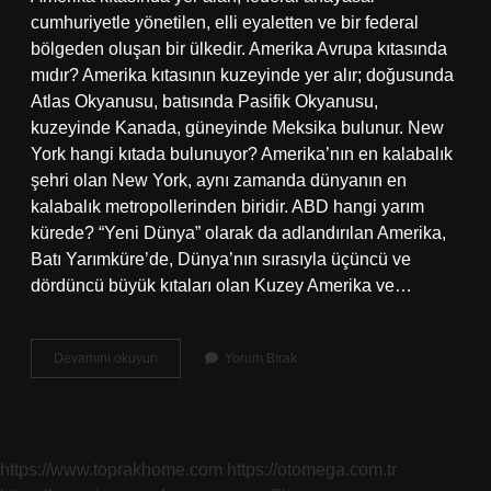
cumhuriyetle yönetilen, elli eyaletten ve bir federal
bölgeden oluşan bir ülkedir. Amerika Avrupa kıtasında
mıdır? Amerika kıtasının kuzeyinde yer alır; doğusunda
Atlas Okyanusu, batısında Pasifik Okyanusu,
kuzeyinde Kanada, güneyinde Meksika bulunur. New
York hangi kıtada bulunuyor? Amerika’nın en kalabalık
şehri olan New York, aynı zamanda dünyanın en
kalabalık metropollerinden biridir. ABD hangi yarım
kürede? “Yeni Dünya” olarak da adlandırılan Amerika,
Batı Yarımküre’de, Dünya’nın sırasıyla üçüncü ve
dördüncü büyük kıtaları olan Kuzey Amerika ve…
Abd
Devamını okuyun
Yorum Bırak
Hangi
Kıtada
Yer
Alır
https://www.toprakhome.com
https://otomega.com.tr