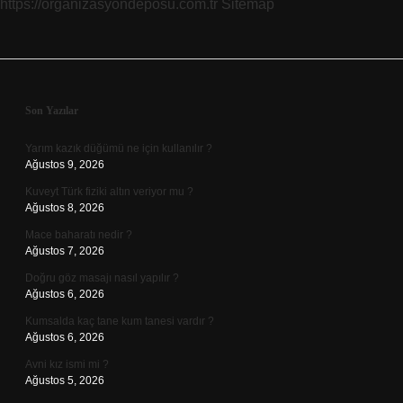
https://organizasyondeposu.com.tr
Sitemap
Sidebar
Son Yazılar
Yarım kazık düğümü ne için kullanılır ?
Ağustos 9, 2026
Kuveyt Türk fiziki altın veriyor mu ?
Ağustos 8, 2026
Mace baharatı nedir ?
Ağustos 7, 2026
Doğru göz masajı nasıl yapılır ?
Ağustos 6, 2026
Kumsalda kaç tane kum tanesi vardır ?
Ağustos 6, 2026
Avni kız ismi mi ?
Ağustos 5, 2026