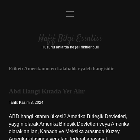
menüyü
Anasayfa
aç
Gizlilik Politikası
Hafif Bilgi Esintisi
Yasal Uyarı
Huzurlu anlarda neşeli fikirler bul!
Hakkımızda
Etiket:
Amerikanın en kalabalık eyaleti hangisidir
Abd Hangi Kıtada Yer Alır
Tarih: Kasım 8, 2024
ABD hangi kıtanın ülkesi? Amerika Birleşik Devletleri,
yaygın olarak Amerika Birleşik Devletleri veya Amerika
olarak anılan, Kanada ve Meksika arasında Kuzey
Amerika kıtasında yer alan, federal anayasal