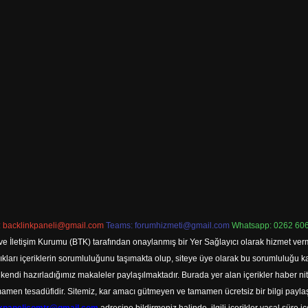
:
backlinkpaneli@gmail.com
Teams:
forumhizmeti@gmail.com
Whatsapp: 0262 606
ve İletişim Kurumu (BTK) tarafından onaylanmış bir Yer Sağlayıcı olarak hizmet verm
rı içeriklerin sorumluluğunu taşımakta olup, siteye üye olarak bu sorumluluğu kabul
a kendi hazırladığımız makaleler paylaşılmaktadır. Burada yer alan içerikler haber 
tamamen tesadüfidir. Sitemiz, kar amacı gütmeyen ve tamamen ücretsiz bir bilgi pay