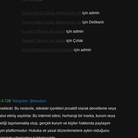
Son yorumlar
Turna Yemisi Yaban Mersini Aynı Mı
için
admin
Turna Yemisi Yaban Mersini Aynı Mı
için
Delikanlı
Kocaeli Öğrenci Ne Kadar
için
admin
Kocaeli Öğrenci Ne Kadar
için
Çolak
Göktürk Alfabesini Kim Kaldırdı
için
admin
 0 726
Telegram: @karabul
ektedir. Bu nedenle, sitedeki içerikleri proaktif olarak denetleme veya
 etmiş sayılırlar. Bu internet sitesi, herhangi bir marka, kurum veya
niteliği taşımamakta olup, gerçek kurum ve kişiler hakkında paylaşım
laşım platformudur. Hukuka ve yasal düzenlemelere aykırı olduğunu