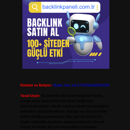
Reklam ve İletişim:
Skype: live:.cid.575569c608265c69
Yasal Uyarı:
Bu internet sitesi, herhangi bir marka,
kurum veya şahıs şirketi ile hiçbir bağlantısı
bulunmamaktadır. Sitede yalnızca kendi hazırladığımız
makaleler paylaşılmaktadır. Burada yer alan içerikler
haber niteliği taşımamakta olup, gerçek kurum ve
kişiler hakkında paylaşım yapılmamaktadır. Gerçek
kurum ve kişiler ile isim benzerlikleri tamamen