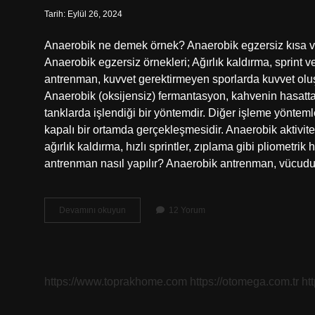
Tarih: Eylül 26, 2024
Anaerobik ne demek örnek? Anaerobik egzersiz kısa ve
Anaerobik egzersiz örnekleri; Ağırlık kaldırma, sprint ve
antrenman, kuvvet gerektirmeyen sporlarda kuvvet oluşt
Anaerobik (oksijensiz) fermantasyon, kahvenin hasatt
tanklarda işlendiği bir yöntemdir. Diğer işleme yöntem
kapalı bir ortamda gerçekleşmesidir. Anaerobik aktivite
ağırlık kaldırma, hızlı sprintler, zıplama gibi pliometrik
antrenman nasıl yapılır? Anaerobik antrenman, vücu
Anaerobik
Devamını okuyun
12 Yorum
Işlem
Nedir
https://www.toprakhome.com
https://otomega.com.tr
ht