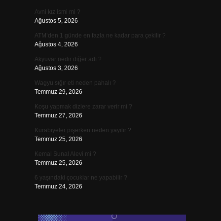
Avni kız ismi mi ?
Ağustos 5, 2026
ATM’den 1 günde en fazla ne kadar para çekilir ?
Ağustos 4, 2026
Akyuvar nedir diğer adı ?
Ağustos 3, 2026
Wagyu sığır eti neden pahalı ?
Temmuz 29, 2026
Koşu yapmak dizlere zarar verir mi ?
Temmuz 27, 2026
Kurabiyeler pişerken neden yayılır ?
Temmuz 25, 2026
Kemal Sunal Alevi mi ?
Temmuz 25, 2026
6 yaşındaki çocuklar ne yapabilir ?
Temmuz 24, 2026