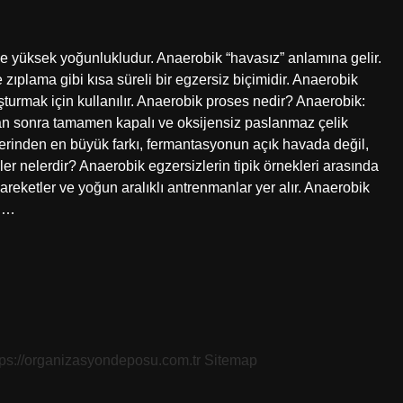
 yüksek yoğunlukludur. Anaerobik “havasız” anlamına gelir.
 zıplama gibi kısa süreli bir egzersiz biçimidir. Anaerobik
urmak için kullanılır. Anaerobik proses nedir? Anaerobik:
an sonra tamamen kapalı ve oksijensiz paslanmaz çelik
lerinden en büyük farkı, fermantasyonun açık havada değil,
ler nelerdir? Anaerobik egzersizlerin tipik örnekleri arasında
 hareketler ve yoğun aralıklı antrenmanlar yer alır. Anaerobik
du…
tps://organizasyondeposu.com.tr
Sitemap