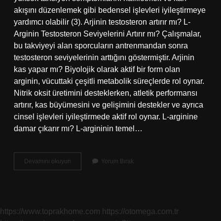
akışını düzenlemek gibi bedensel işlevleri iyileştirmeye
yardımcı olabilir (3). Arjinin testosteron artırır mı? L-
Arginin Testosteron Seviyelerini Artırır mı? Çalışmalar,
bu takviyeyi alan sporcuların antrenmandan sonra
testosteron seviyelerinin arttığını göstermiştir. Arjinin
kas yapar mı? Biyolojik olarak aktif bir form olan
arginin, vücuttaki çeşitli metabolik süreçlerde rol oynar.
Nitrik oksit üretimini desteklerken, atletik performansı
artırır, kas büyümesini ve gelişimini destekler ve ayrıca
cinsel işlevleri iyileştirmede aktif rol oynar. L-arginine
damar çıkarır mı? L-argininin temel…
Arjinin
Devamını okuyun
Yorum Bırak
Almak
Mantıklı
Mı
https://www.toprakhome.com
https://otomega.com.tr