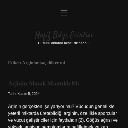
menüyü
Anasayfa
aç
Gizlilik Politikası
Hafif Bilgi Esintisi
Yasal Uyarı
Huzurlu anlarda neşeli fikirler bul!
Hakkımızda
Etiket:
Arginine saç döker mi
Arjinin Almak Mantıklı Mı
Tarih: Kasım 5, 2024
Arjinin gerçekten işe yarıyor mu? Vücudun genellikle
yeterli miktarda üretebildiği arginin, özellikle sporcular
ve vücut geliştiriciler için faydalıdır (2). Göğüs ağrısı ve
yüksek tansiyon semptomlarını hafifletmek ve kan