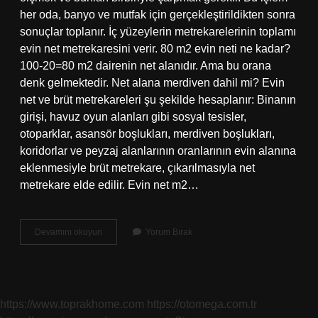
her oda, banyo ve mutfak için gerçekleştirildikten sonra
sonuçlar toplanır. İç yüzeylerin metrekarelerinin toplamı
evin net metrekaresini verir. 80 m2 evin neti ne kadar?
100-20=80 m2 dairenin net alanıdır. Ama bu orana
denk gelmektedir. Net alana merdiven dahil mi? Evin
net ve brüt metrekareleri şu şekilde hesaplanır: Binanın
girişi, havuz oyun alanları gibi sosyal tesisler,
otoparklar, asansör boşlukları, merdiven boşlukları,
koridorlar ve peyzaj alanlarının oranlarının evin alanına
eklenmesiyle brüt metrekare, çıkarılmasıyla net
metrekare elde edilir. Evin net m2…
Dairenin
Devamını okuyun
Yorum Bırak
Net
Alanı
Nasıl
Hesaplanır
https://www.toprakhome.com
https://otomega.com.tr