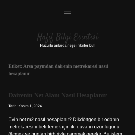
menüyü
Anasayfa
aç
Gizlilik Politikası
Hafif Bilgi Esintisi
Yasal Uyarı
Huzurlu anlarda neşeli fikirler bul!
Hakkımızda
Etiket:
Arsa payından dairenin metrekaresi nasıl
hesaplanır
Dairenin Net Alanı Nasıl Hesaplanır
Tarih: Kasım 1, 2024
Evin net m2 nasıl hesaplanır? Dikdörtgen bir odanın
metrekaresini belirlemek için iki duvarın uzunluğunu
ölçmek ve bunları birbiriyle çarpmak gerekir. Bu işlem