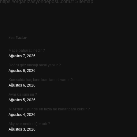
https://organizasyondeposu.com.tr
Sitemap
Sidebar
Son Yazılar
Mace baharatı nedir ?
Ağustos 7, 2026
Doğru göz masajı nasıl yapılır ?
Ağustos 6, 2026
Kumsalda kaç tane kum tanesi vardır ?
Ağustos 6, 2026
Avni kız ismi mi ?
Ağustos 5, 2026
ATM’den 1 günde en fazla ne kadar para çekilir ?
Ağustos 4, 2026
Akyuvar nedir diğer adı ?
Ağustos 3, 2026