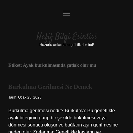
menüyü
Anasayfa
aç
Gizlilik Politikası
Hafif Bilgi Esintisi
Yasal Uyarı
Huzurlu anlarda neşeli fikirler bul!
Hakkımızda
Etiket:
Ayak burkulmasında çatlak olur mu
Burkulma Gerilmesi Ne Demek
Tarih: Ocak 25, 2025
Burkulma gerilmesi nedir? Burkulma: Bu genellikle
ayak bileğinin garip bir şekilde bükülmesi veya
dönmesi sonucu oluşur ve bağların aşırı gerilmesine
neden olur. Zorlanma: Genellikle kasların ve