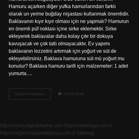
Hamuru açarken diğer yufka hamurlarından farklı
olarak un yerine buğday nişastası kullanmak önemlidir.
Baklavanın kıyır kıyır olması için ne yapmalı? Hamurun
en önemli püf noktası içine sirke eklemektir. Sirke
ekleyerek baklavalar daha kolay çıtır bir dokuya
kavuşacak ve çok tatlı olmayacaktır. Ev yapımı
baklavanın lezzetini artırmak için yoğurt ve süt de
ekleyebilirsiniz. Baklava hamuruna süt mü yoğurt mu
konulur? Baklava hamuru tarifi için malzemeler: 1 adet
yumurta.…
Baklava
Devamını okuyun
Yorum Bırak
Hamurunun
Içine
Ne
Atılıyor
https://www.toprakhome.com
https://otomega.com.tr
https://organizasyondeposu.com.tr
Sitemap