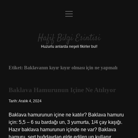
menüyü
Anasayfa
aç
Gizlilik Politikası
Hafif Bilgi Esintisi
Yasal Uyarı
Huzurlu anlarda neşeli fikirler bul!
Hakkımızda
Etiket:
Baklavanın kıyır kıyır olması için ne yapmalı
Baklava Hamurunun Içine Ne Atılıyor
Tarih: Aralık 4, 2024
Baklava hamurunun içine ne katılır? Baklava hamuru
için: 5,5 – 6 su bardağı un, 3 yumurta, 1/4 çay kaşığı.
Hazır baklava hamurunun içinde ne var? Baklava
hamuru, sert buğdaydan elde edilen un kullanır.