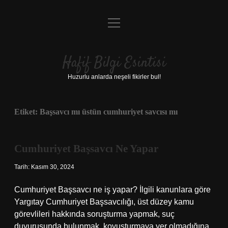
menüyü
Anasayfa
aç
Gizlilik Politikası
Hafif Bilgi Esintisi
Yasal Uyarı
Huzurlu anlarda neşeli fikirler bul!
Hakkımızda
Etiket:
Başsavcı mı üstün cumhuriyet savcısı mı
Cumhuriyet Başsavcı Ne Yapar
Tarih: Kasım 30, 2024
Cumhuriyet Başsavcı ne iş yapar? İlgili kanunlara göre
Yargıtay Cumhuriyet Başsavcılığı, üst düzey kamu
görevlileri hakkında soruşturma yapmak, suç
duyurusunda bulunmak, kovuşturmaya yer olmadığına