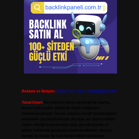
Reklam ve İletişim:
Skype: live:.cid.575569c608265c69
Yasal Uyarı:
Bu internet sitesi, herhangi bir marka,
kurum veya şahıs şirketi ile hiçbir bağlantısı
bulunmamaktadır. Sitede yalnızca kendi hazırladığımız
makaleler paylaşılmaktadır. Burada yer alan içerikler
haber niteliği taşımamakta olup, gerçek kurum ve
kişiler hakkında paylaşım yapılmamaktadır. Gerçek
kurum ve kişiler ile isim benzerlikleri tamamen