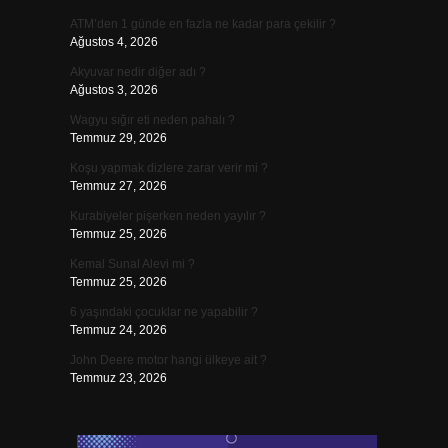
ATM’den 1 günde en fazla ne kadar para çekilir ?
Ağustos 4, 2026
Akyuvar nedir diğer adı ?
Ağustos 3, 2026
Wagyu sığır eti neden pahalı ?
Temmuz 29, 2026
Koşu yapmak dizlere zarar verir mi ?
Temmuz 27, 2026
Kurabiyeler pişerken neden yayılır ?
Temmuz 25, 2026
Kemal Sunal Alevi mi ?
Temmuz 25, 2026
6 yaşındaki çocuklar ne yapabilir ?
Temmuz 24, 2026
John Deere motor hangi ülkeye ait ?
Temmuz 23, 2026