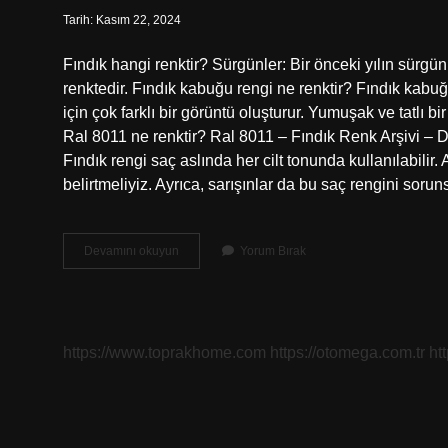
Tarih: Kasım 22, 2024
Fındık hangi renktir? Sürgünler: Bir önceki yılın sürgünl
renktedir. Fındık kabuğu rengi ne renktir? Fındık kabuğu
için çok farklı bir görüntü oluşturur. Yumuşak ve tatlı bir
Ral 8011 ne renktir? Ral 8011 – Fındık Renk Arşivi 
Fındık rengi saç aslında her cilt tonunda kullanılabilir
belirtmeliyiz. Ayrıca, sarışınlar da bu saç rengini sorun
Fındık
Devamını okuyun
Yorum Bırak
Ne
Renk
https://www.toprakhome.com
https://otomega.com.tr
ht