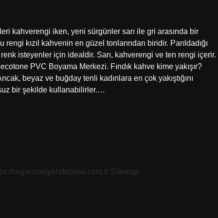
eri kahverengi iken, yeni sürgünler sarı ile gri arasında bir
 rengi kızıl kahvenin en güzel tonlarından biridir. Parıldadığı
 renk isteyenler için idealdir. Sarı, kahverengi ve ten rengi içerir.
– Decotone PVC Boyama Merkezi. Fındık kahve kime yakışır?
. Ancak, beyaz ve buğday tenli kadınlara en çok yakıştığını
suz bir şekilde kullanabilirler.…
tps://organizasyondeposu.com.tr
Sitemap