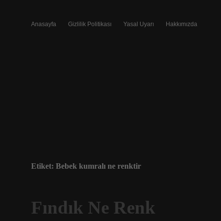
Anasayfa
Gizlilik Politikası
Yasal Uyarı
Hakkımızda
Etiket:
Bebek kumralı ne renktir
Fındık Ne Renk