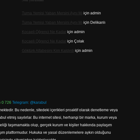
Son yorumlar
Turna Yemisi Yaban Mersini Aynı Mı
için
admin
Turna Yemisi Yaban Mersini Aynı Mı
için
Delikanlı
Kocaeli Öğrenci Ne Kadar
için
admin
Kocaeli Öğrenci Ne Kadar
için
Çolak
Göktürk Alfabesini Kim Kaldırdı
için
admin
 0 726
Telegram: @karabul
ektedir. Bu nedenle, sitedeki içerikleri proaktif olarak denetleme veya
 etmiş sayılırlar. Bu internet sitesi, herhangi bir marka, kurum veya
niteliği taşımamakta olup, gerçek kurum ve kişiler hakkında paylaşım
laşım platformudur. Hukuka ve yasal düzenlemelere aykırı olduğunu