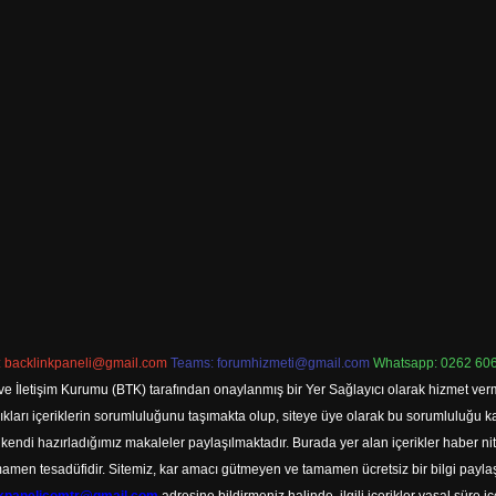
:
backlinkpaneli@gmail.com
Teams:
forumhizmeti@gmail.com
Whatsapp: 0262 606
ve İletişim Kurumu (BTK) tarafından onaylanmış bir Yer Sağlayıcı olarak hizmet verm
rı içeriklerin sorumluluğunu taşımakta olup, siteye üye olarak bu sorumluluğu kabul
a kendi hazırladığımız makaleler paylaşılmaktadır. Burada yer alan içerikler haber 
tamamen tesadüfidir. Sitemiz, kar amacı gütmeyen ve tamamen ücretsiz bir bilgi pay