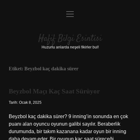
menüyü
Anasayfa
aç
Gizlilik Politikası
Hafif Bilgi Esintisi
Yasal Uyarı
Huzurlu anlarda neşeli fikirler bul!
Hakkımızda
Etiket:
Beyzbol kaç dakika sürer
Beyzbol Maçı Kaç Saat Sürüyor
Tarih: Ocak 8, 2025
Beyzbol kaç dakika sürer? 9 inning’in sonunda en çok
puanı alan oyuncu oyunun galibi sayılır. Beraberlik
durumunda, bir takım kazanana kadar oyun bir inning
daha devam eder. Bir oyunun kaç saat süreceği