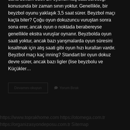
konusunda bir zaman sınırı yoktur. Genellikle, bir
beyzbol oyunu yaklaşık 3,5 saat sürer. Beyzbol maçı
kaçta biter? Çoğu oyun dokuzuncu vuruştan sonra
sona erer, ancak oyun o noktada berabereyse
genellikle ekstra vuruşlar oynanır. Beyzbolda oyun
saati yoktur, ancak bazı yarışmalarda oyun süresini
kısaltmak için atış saati gibi oyun hızı kuralları vardır.
Beyzbol maçı kaç inning? Standart bir oyun dokuz
devre sürer, ancak bazı ligler (lise beyzbolu ve
Küçükler…
Beyzbol
Devamını okuyun
Yorum Bırak
Maçı
Kaç
Saat
Sürüyor
https://www.toprakhome.com
https://otomega.com.tr
https://organizasyondeposu.com.tr
Sitemap