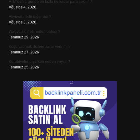
ATM’den 1 günde en fazla ne kadar para çekilir ?
Ağustos 4, 2026
Akyuvar nedir diğer adı ?
Ağustos 3, 2026
Wagyu sığır eti neden pahalı ?
Temmuz 29, 2026
Koşu yapmak dizlere zarar verir mi ?
Temmuz 27, 2026
Kurabiyeler pişerken neden yayılır ?
Temmuz 25, 2026