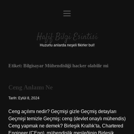
menüyü
Anasayfa
aç
Gizlilik Politikası
Hafif Bilgi Esintisi
Yasal Uyarı
Huzurlu anlarda neşeli fikirler bul!
Hakkımızda
Etiket:
Bilgisayar Mühendisliği hacker olabilir mi
Ceng Anlamı Ne
Tarih: Eylül 8, 2024
Ceng açılımı nedir? Geçmişi gizle Geçmiş detayları
Geçmişi temizle Geçmiş: ceng (devlet onaylı mühendis)
Ceng yapmak ne demek? Birleşik Krallık’ta, Chartered
Engineer (CEng), mühendislik mesleğinin Birleşik