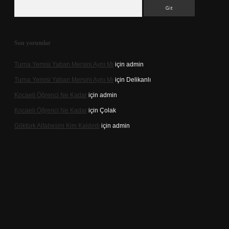
Arama
Son yorumlar
Turna Yemisi Yaban Mersini Aynı Mı
için
admin
Turna Yemisi Yaban Mersini Aynı Mı
için
Delikanlı
Kocaeli Öğrenci Ne Kadar
için
admin
Kocaeli Öğrenci Ne Kadar
için
Çolak
Göktürk Alfabesini Kim Kaldırdı
için
admin
iriş