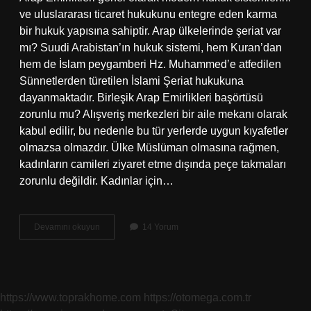
ve uluslararası ticaret hukukunu entegre eden karma
bir hukuk yapısına sahiptir. Arap ülkelerinde şeriat var
mı? Suudi Arabistan’ın hukuk sistemi, hem Kuran’dan
hem de İslam peygamberi Hz. Muhammed’e atfedilen
Sünnetlerden türetilen İslami Şeriat hukukuna
dayanmaktadır. Birleşik Arap Emirlikleri başörtüsü
zorunlu mu? Alışveriş merkezleri bir aile mekanı olarak
kabul edilir, bu nedenle bu tür yerlerde uygun kıyafetler
olmazsa olmazdır. Ülke Müslüman olmasına rağmen,
kadınların camileri ziyaret etme dışında peçe takmaları
zorunlu değildir. Kadınlar için…
Birleşik
Devamını okuyun
14 Yorum
Arap
Emirlikleri
Şeriat
Var
Mı
https://www.toprakhome.com
https://otomega.com.tr