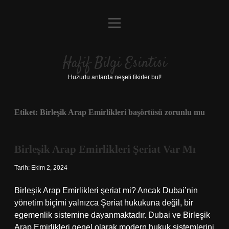
menüyü
Anasayfa
aç
Gizlilik Politikası
Hafif Bilgi Esintisi
Yasal Uyarı
Huzurlu anlarda neşeli fikirler bul!
Hakkımızda
Etiket:
Birleşik Arap Emirlikleri başörtüsü zorunlu mu
Birleşik Arap Emirlikleri Şeriat Var Mı
Tarih: Ekim 2, 2024
Birleşik Arap Emirlikleri şeriat mi? Ancak Dubai’nin
yönetim biçimi yalnızca Şeriat hukukuna değil, bir
egemenlik sistemine dayanmaktadır. Dubai ve Birleşik
Arap Emirlikleri genel olarak modern hukuk sistemlerini