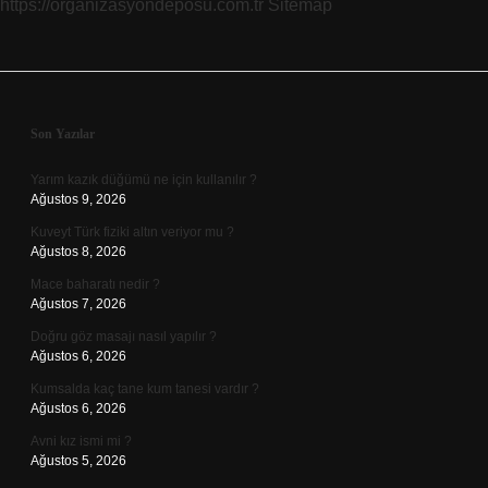
https://organizasyondeposu.com.tr
Sitemap
Sidebar
Son Yazılar
Yarım kazık düğümü ne için kullanılır ?
Ağustos 9, 2026
Kuveyt Türk fiziki altın veriyor mu ?
Ağustos 8, 2026
Mace baharatı nedir ?
Ağustos 7, 2026
Doğru göz masajı nasıl yapılır ?
Ağustos 6, 2026
Kumsalda kaç tane kum tanesi vardır ?
Ağustos 6, 2026
Avni kız ismi mi ?
Ağustos 5, 2026