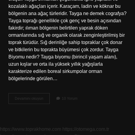
kozalaklı ağaçları içerir. Karaçam, ladin ve köknar bu
bölgenin ana ağaç türleridir. Tayga ne demek cografya?
Tayga toprağı genellikle çok genç ve besin açısından
fakirdir; ılıman bölgenin belirtilen yaprak döken
ormanlarında sığ ve organik olarak zenginleştirilmiş bir
toprak türüdür. Sığ derinliğe sahip topraklar çok donar
ve bitkilerin bu toprakta büyümesi çok zordur. Tayga
Biyomu nedir? Tayga biyomu (birincil yaşam alanı),
uzun kışlar ve orta ila yüksek yıllık yağışlarla
karakterize edilen boreal sirkumpolar orman
bölgelerinde görülen…
Tayga
Devamını okuyun
10 Yorum
Ormanları
Nedir
Kısa
https://www.toprakhome.com
https://otomega.com.tr