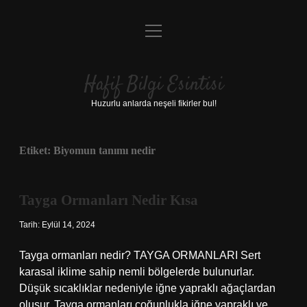
menüyü
Anasayfa
aç
Gizlilik Politikası
Hafif Bilgi Esintisi
Yasal Uyarı
Huzurlu anlarda neşeli fikirler bul!
Hakkımızda
Etiket:
Biyomun tanımı nedir
Tayga Ormanları Nedir Kısa
Tarih: Eylül 14, 2024
Tayga ormanları nedir? TAYGA ORMANLARI Sert
karasal iklime sahip nemli bölgelerde bulunurlar.
Düşük sıcaklıklar nedeniyle iğne yapraklı ağaçlardan
oluşur. Tayga ormanları çoğunlukla iğne yapraklı ve