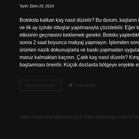
Tarih: Ekim 29, 2024
Botoksta kalkan kaş nasıl düzelir? Bu durum, kaşların i
ve ilk ay içinde rötuşlar yapılmasıyla çözülebilir. Eğer
etkisinin geçmesini beklemek gerekir. Botoks yaptırdı
sonra 2 saat boyunca makyaj yapmayın. İşlemden sonr
ürünleri nazik dokunuşlarla ve baskı yapmadan uygul
maruz kalmaktan kaçının. Çatık kaş nasıl düzelir? Kırış
başlanması önerilir. Küçük dozlarda bölgeye enjekte e
Botoks
Devamını okuyun
Yorum Bırak
Sonrası
Kaş
Çatılır
Mı
https://www.toprakhome.com
https://otomega.com.tr
ht