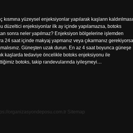
ç kısmına yüzeysel enjeksiyonlar yapılarak kaşların kaldırılması
 bu düzeltici enjeksiyonlar ilk ay içinde yapılamazsa, botoks
ktan sonra neler yapılmaz? Enjeksiyon bölgelerine işlemden
a 24 saat içinde makyaj yapmanız veya çıkarmanız gerekiyorsa
amalısınız. Güneşten uzak durun. En az 4 saat boyunca güneşe
ık kaşlarda tedaviye öncelikle botoks enjeksiyonu ile
ttiğimiz botoks, takip randevularında iyileşmeyi…
tps://organizasyondeposu.com.tr
Sitemap