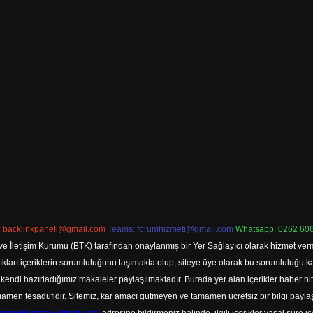
:
backlinkpaneli@gmail.com
Teams:
forumhizmeti@gmail.com
Whatsapp: 0262 606
ve İletişim Kurumu (BTK) tarafından onaylanmış bir Yer Sağlayıcı olarak hizmet verm
rı içeriklerin sorumluluğunu taşımakta olup, siteye üye olarak bu sorumluluğu kabul
a kendi hazırladığımız makaleler paylaşılmaktadır. Burada yer alan içerikler haber 
tamamen tesadüfidir. Sitemiz, kar amacı gütmeyen ve tamamen ücretsiz bir bilgi pay