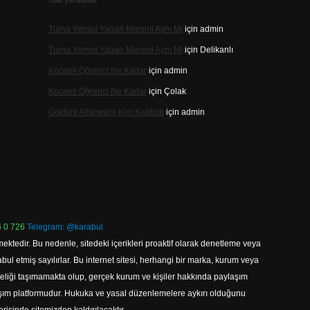
Son yorumlar
Turna Yemisi Yaban Mersini Aynı Mı
için
admin
Turna Yemisi Yaban Mersini Aynı Mı
için
Delikanlı
Kocaeli Öğrenci Ne Kadar
için
admin
Kocaeli Öğrenci Ne Kadar
için
Çolak
Göktürk Alfabesini Kim Kaldırdı
için
admin
 0 726
Telegram: @karabul
ektedir. Bu nedenle, sitedeki içerikleri proaktif olarak denetleme veya
 etmiş sayılırlar. Bu internet sitesi, herhangi bir marka, kurum veya
niteliği taşımamakta olup, gerçek kurum ve kişiler hakkında paylaşım
laşım platformudur. Hukuka ve yasal düzenlemelere aykırı olduğunu