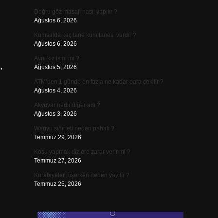
Doğru göz masajı nasıl yapılır ?
Ağustos 6, 2026
Kumsalda kaç tane kum tanesi vardır ?
Ağustos 6, 2026
Avni kız ismi mi ?
,
Ağustos 5, 2026
ATM’den 1 günde en fazla ne kadar para çekilir ?
Ağustos 4, 2026
Akyuvar nedir diğer adı ?
Ağustos 3, 2026
Wagyu sığır eti neden pahalı ?
Temmuz 29, 2026
Koşu yapmak dizlere zarar verir mi ?
Temmuz 27, 2026
Kurabiyeler pişerken neden yayılır ?
Temmuz 25, 2026