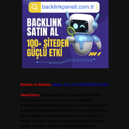
Reklam ve İletişim:
Skype: live:.cid.575569c608265c69
Yasal Uyarı:
Bu internet sitesi, herhangi bir marka,
kurum veya şahıs şirketi ile hiçbir bağlantısı
bulunmamaktadır. Sitede yalnızca kendi hazırladığımız
makaleler paylaşılmaktadır. Burada yer alan içerikler
haber niteliği taşımamakta olup, gerçek kurum ve
kişiler hakkında paylaşım yapılmamaktadır. Gerçek
kurum ve kişiler ile isim benzerlikleri tamamen