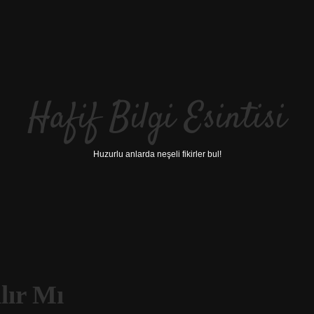
Hafif Bilgi Esintisi
Huzurlu anlarda neşeli fikirler bul!
lır Mı