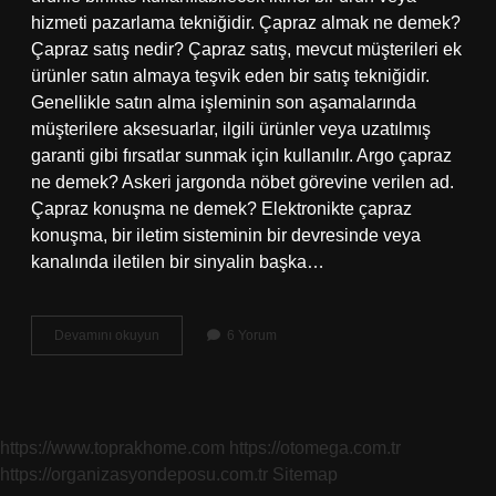
hizmeti pazarlama tekniğidir. Çapraz almak ne demek?
Çapraz satış nedir? Çapraz satış, mevcut müşterileri ek
ürünler satın almaya teşvik eden bir satış tekniğidir.
Genellikle satın alma işleminin son aşamalarında
müşterilere aksesuarlar, ilgili ürünler veya uzatılmış
garanti gibi fırsatlar sunmak için kullanılır. Argo çapraz
ne demek? Askeri jargonda nöbet görevine verilen ad.
Çapraz konuşma ne demek? Elektronikte çapraz
konuşma, bir iletim sisteminin bir devresinde veya
kanalında iletilen bir sinyalin başka…
Çapraz
Devamını okuyun
6 Yorum
Ne
Anlama
Gelir
https://www.toprakhome.com
https://otomega.com.tr
https://organizasyondeposu.com.tr
Sitemap