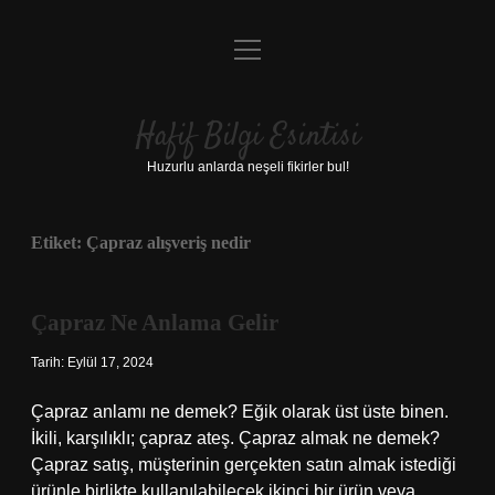
menüyü
Anasayfa
aç
Gizlilik Politikası
Hafif Bilgi Esintisi
Yasal Uyarı
Huzurlu anlarda neşeli fikirler bul!
Hakkımızda
Etiket:
Çapraz alışveriş nedir
Çapraz Ne Anlama Gelir
Tarih: Eylül 17, 2024
Çapraz anlamı ne demek? Eğik olarak üst üste binen.
İkili, karşılıklı; çapraz ateş. Çapraz almak ne demek?
Çapraz satış, müşterinin gerçekten satın almak istediği
ürünle birlikte kullanılabilecek ikinci bir ürün veya