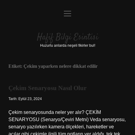
menüyü
Anasayfa
aç
Gizlilik Politikası
Hafif Bilgi Esintisi
Yasal Uyarı
Huzurlu anlarda neşeli fikirler bul!
Hakkımızda
Etiket:
Çekim yaparken nelere dikkat edilir
Çekim Senaryosu Nasıl Olur
Tarih: Eylül 23, 2024
Çekim senaryosunda neler yer alır? ÇEKİM
SENARYOSU (Senaryo/Çeviri Metni) Veda senaryosu,
senaryo yazılırken kamera ölçekleri, hareketler ve
açılar gibi çekimle ilgili tüm notların yer aldığı, tek tek