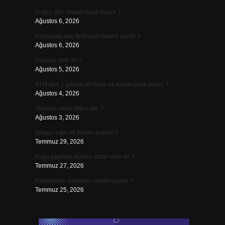
Doğru göz masajı nasıl yapılır ?
Ağustos 6, 2026
Kumsalda kaç tane kum tanesi vardır ?
Ağustos 6, 2026
Avni kız ismi mi ?
Ağustos 5, 2026
ATM’den 1 günde en fazla ne kadar para çekilir ?
Ağustos 4, 2026
Akyuvar nedir diğer adı ?
Ağustos 3, 2026
Wagyu sığır eti neden pahalı ?
Temmuz 29, 2026
Koşu yapmak dizlere zarar verir mi ?
Temmuz 27, 2026
Kurabiyeler pişerken neden yayılır ?
Temmuz 25, 2026