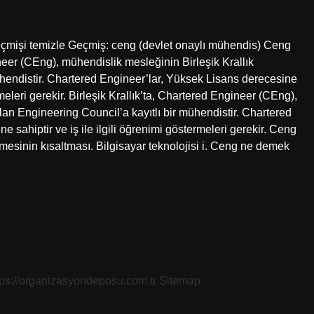
eçmişi temizle Geçmiş: ceng (devlet onaylı mühendis) Ceng
eer (CEng), mühendislik mesleğinin Birleşik Krallık
ühendistir. Chartered Engineer’lar, Yüksek Lisans derecesine
meleri gerekir. Birleşik Krallık’ta, Chartered Engineer (CEng),
lan Engineering Council’a kayıtlı bir mühendistir. Chartered
sahiptir ve iş ile ilgili öğrenimi göstermeleri gerekir. Ceng
imesinin kısaltması. Bilgisayar teknolojisi i. Ceng ne demek
tps://organizasyondeposu.com.tr
Sitemap