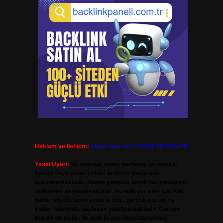
Reklam ve İletişim:
Skype: live:.cid.575569c608265c69
Yasal Uyarı:
Bu internet sitesi, herhangi bir marka,
kurum veya şahıs şirketi ile hiçbir bağlantısı
bulunmamaktadır. Sitede yalnızca kendi hazırladığımız
makaleler paylaşılmaktadır. Burada yer alan içerikler
haber niteliği taşımamakta olup, gerçek kurum ve
kişiler hakkında paylaşım yapılmamaktadır. Gerçek
kurum ve kişiler ile isim benzerlikleri tamamen