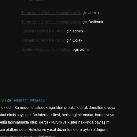
Son yorumlar
Turna Yemisi Yaban Mersini Aynı Mı
için
admin
Turna Yemisi Yaban Mersini Aynı Mı
için
Delikanlı
Kocaeli Öğrenci Ne Kadar
için
admin
Kocaeli Öğrenci Ne Kadar
için
Çolak
Göktürk Alfabesini Kim Kaldırdı
için
admin
 0 726
Telegram: @karabul
ektedir. Bu nedenle, sitedeki içerikleri proaktif olarak denetleme veya
 etmiş sayılırlar. Bu internet sitesi, herhangi bir marka, kurum veya
niteliği taşımamakta olup, gerçek kurum ve kişiler hakkında paylaşım
laşım platformudur. Hukuka ve yasal düzenlemelere aykırı olduğunu