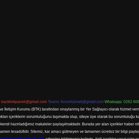
:
backlinkpaneli@gmail.com
Teams:
forumhizmeti@gmail.com
Whatsapp: 0262 606
ve İletişim Kurumu (BTK) tarafından onaylanmış bir Yer Sağlayıcı olarak hizmet verm
rı içeriklerin sorumluluğunu taşımakta olup, siteye üye olarak bu sorumluluğu kabul
a kendi hazırladığımız makaleler paylaşılmaktadır. Burada yer alan içerikler haber 
tamamen tesadüfidir. Sitemiz, kar amacı gütmeyen ve tamamen ücretsiz bir bilgi pay