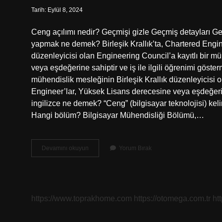
Tarih: Eylül 8, 2024
Ceng açılımı nedir? Geçmişi gizle Geçmiş detayları G
yapmak ne demek? Birleşik Krallık’ta, Chartered Engin
düzenleyicisi olan Engineering Council’a kayıtlı bir m
veya eşdeğerine sahiptir ve iş ile ilgili öğrenimi göster
mühendislik mesleğinin Birleşik Krallık düzenleyicisi o
Engineer’lar, Yüksek Lisans derecesine veya eşdeğerine 
ingilizce ne demek? “Ceng” (bilgisayar teknolojisi) kel
Hangi bölüm? Bilgisayar Mühendisliği Bölümü,…
Ceng
Devamını okuyun
Yorum Bırak
Anlamı
Ne
https://www.toprakhome.com
https://otomega.com.tr
ht