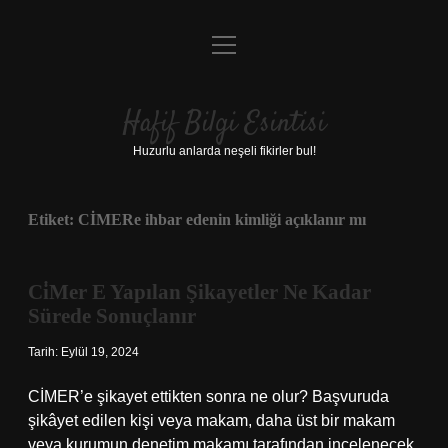
menüyü
Anasayfa
aç
Gizlilik Politikası
Hafif Bilgi Esintisi
Yasal Uyarı
Huzurlu anlarda neşeli fikirler bul!
Hakkımızda
Etiket:
CİMERe ihbar edenin kimliği açıklanır mı
Ci̇Mer E Yapılan Şikayetler Ne Kadar
Sürede Sonuçlanır
Tarih: Eylül 19, 2024
CİMER’e şikayet ettikten sonra ne olur? Başvuruda
şikâyet edilen kişi veya makam, daha üst bir makam
veya kurumun denetim makamı tarafından incelenecek