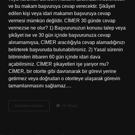
ve bu makam başvuruya cevap verecektir. Şikâyet
edilen kişi veya idari makamın başvuruya cevap
vermesi mümkün değildir. CİMER 30 günde cevap
vermezse ne olur? 1) Başvurunuzun konusu talep veya
şikâyet ise ve 30 gün içinde başvurunuza cevap
alınamamışsa, CİMER aracılığıyla cevap alamadığınızı
belirterek başvuruda bulunabilirsiniz. 2) Yasal sürenin
bitiminden itibaren 60 gün içinde idari dava
açabilirsiniz. CİMER şikayetleri işe yarıyor mu?
CİMER, bir otorite gibi davranarak bir görevi yerine
getirmez veya doğrudan o otoriteye ulaşarak görevin
tamamlanmasını sağlamaz.…
Ci̇Mer
Devamını okuyun
14 Yorum
E
Yapılan
Şikayetler
Ne
Kadar