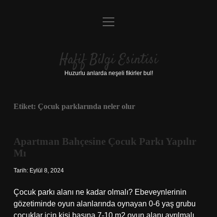
menüyü
Anasayfa
aç
Gizlilik Politikası
Hafif Bilgi Esintisi
Yasal Uyarı
Huzurlu anlarda neşeli fikirler bul!
Hakkımızda
Etiket:
Çocuk parklarında neler olur
Apartman Bahçesine Çocuk Parkı Yapılır
Mı
Tarih: Eylül 8, 2024
Çocuk parkı alanı ne kadar olmalı? Ebeveynlerinin
gözetiminde oyun alanlarında oynayan 0-6 yaş grubu
çocuklar için kişi başına 7-10 m2 oyun alanı ayrılmalı,