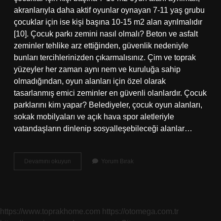
akranlarıyla daha aktif oyunlar oynayan 7-11 yaş grubu
çocuklar için ise kişi başına 10-15 m2 alan ayrılmalıdır
[10]. Çocuk parkı zemini nasıl olmalı? Beton ve asfalt
zeminler tehlike arz ettiğinden, güvenlik nedeniyle
bunları tercihlerinizden çıkarmalısınız. Çim ve toprak
yüzeyler her zaman aynı nem ve kuruluğa sahip
olmadığından, oyun alanları için özel olarak
tasarlanmış emici zeminler en güvenli olanlardır. Çocuk
parklarını kim yapar? Belediyeler, çocuk oyun alanları,
sokak mobilyaları ve açık hava spor aletleriyle
vatandaşların dinlenip sosyalleşebileceği alanlar…
Apartman
Devamını okuyun
Yorum Bırak
Bahçesine
Çocuk
Parkı
Yapılır
Mı
https://www.toprakhome.com
https://otomega.com.tr