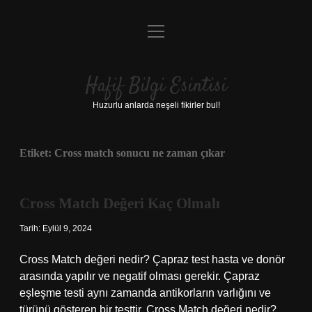
menüyü
Anasayfa
aç
Gizlilik Politikası
Hafif Bilgi Esintisi
Yasal Uyarı
Huzurlu anlarda neşeli fikirler bul!
Hakkımızda
Etiket:
Cross match sonucu ne zaman çıkar
Cross Match Değeri Kaç Olmalı
Tarih: Eylül 9, 2024
Cross Match değeri nedir? Çapraz test hasta ve donör
arasında yapılır ve negatif olması gerekir. Çapraz
eşleşme testi aynı zamanda antikorların varlığını ve
türünü gösteren bir testtir. Cross Match değeri nedir?