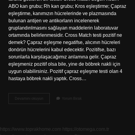
ABO kan grubu; Rh kan grubu; Kros eşleştirme; Çapraz
eşleştirme, kanımızın hücrelerinde ve plazmasında
bulunan antijen ve antikorların incelenerek
gruplandırılmasını sağlayan maddelerin laboratuvar
ortamında belirlenmesidir. Cross Match testi pozitif ne
demek? Çapraz eşleşme negatifse, alıcının hücreleri
donörün hücrelerini kabul edecektir. Pozitifse, bazı
sorunlarla karşılaşacağımız anlamına gelir. Çapraz
eşleşmeniz pozitif olsa bile, yine de böbrek nakli için
uygun olabilirsiniz. Pozitif çapraz eşleşme testi olan 4
hastaya böbrek nakli yaptık. Cross…
Cross
Devamını okuyun
Yorum Bırak
Match
Değeri
Kaç
Olmalı
https://www.toprakhome.com
https://otomega.com.tr