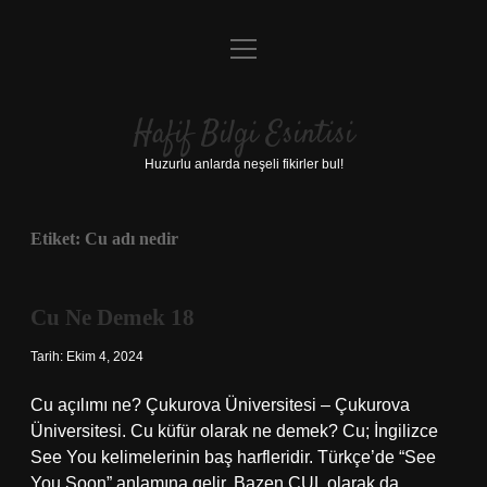
menüyü
Anasayfa
aç
Gizlilik Politikası
Hafif Bilgi Esintisi
Yasal Uyarı
Huzurlu anlarda neşeli fikirler bul!
Hakkımızda
Etiket:
Cu adı nedir
Cu Ne Demek 18
Tarih: Ekim 4, 2024
Cu açılımı ne? Çukurova Üniversitesi – Çukurova
Üniversitesi. Cu küfür olarak ne demek? Cu; İngilizce
See You kelimelerinin baş harfleridir. Türkçe’de “See
You Soon” anlamına gelir. Bazen CUL olarak da