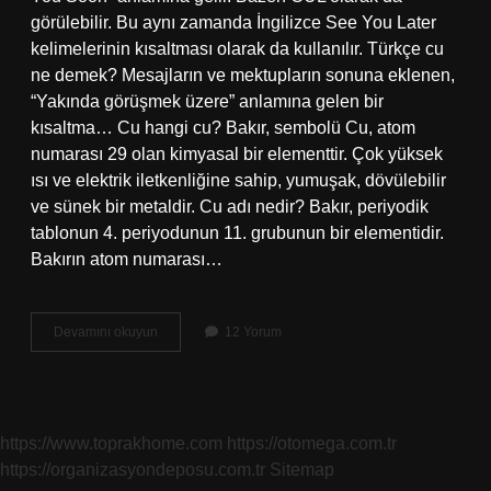
görülebilir. Bu aynı zamanda İngilizce See You Later
kelimelerinin kısaltması olarak da kullanılır. Türkçe cu
ne demek? Mesajların ve mektupların sonuna eklenen,
“Yakında görüşmek üzere” anlamına gelen bir
kısaltma… Cu hangi cu? Bakır, sembolü Cu, atom
numarası 29 olan kimyasal bir elementtir. Çok yüksek
ısı ve elektrik iletkenliğine sahip, yumuşak, dövülebilir
ve sünek bir metaldir. Cu adı nedir? Bakır, periyodik
tablonun 4. periyodunun 11. grubunun bir elementidir.
Bakırın atom numarası…
Cu
Devamını okuyun
12 Yorum
Ne
Demek
18
https://www.toprakhome.com
https://otomega.com.tr
https://organizasyondeposu.com.tr
Sitemap