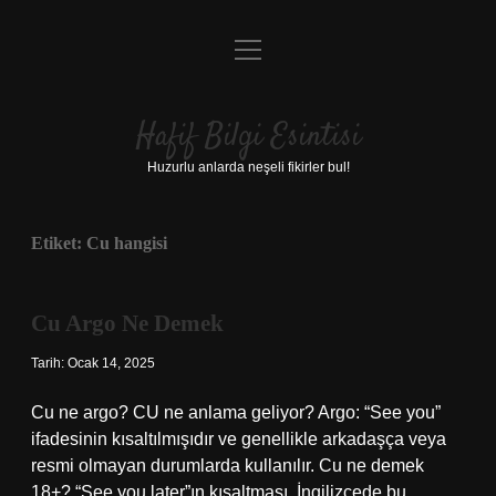
menüyü
Anasayfa
aç
Gizlilik Politikası
Hafif Bilgi Esintisi
Yasal Uyarı
Huzurlu anlarda neşeli fikirler bul!
Hakkımızda
Etiket:
Cu hangisi
Cu Argo Ne Demek
Tarih: Ocak 14, 2025
Cu ne argo? CU ne anlama geliyor? Argo: “See you”
ifadesinin kısaltılmışıdır ve genellikle arkadaşça veya
resmi olmayan durumlarda kullanılır. Cu ne demek
18+? “See you later”ın kısaltması. İngilizcede bu