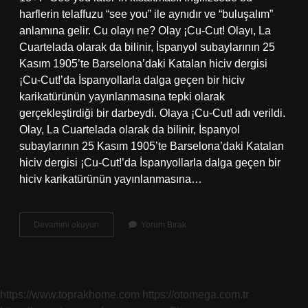
harflerin telaffuzu “see you” ile aynıdır ve “buluşalım”
anlamına gelir. Cu olayı ne? Olay ¡Cu-Cut! Olayı, La
Cuartelada olarak da bilinir, İspanyol subaylarının 25
Kasım 1905’te Barselona’daki Katalan hiciv dergisi
¡Cu-Cut!’da İspanyollarla dalga geçen bir hiciv
karikatürünün yayınlanmasına tepki olarak
gerçekleştirdiği bir darbeydi. Olaya ¡Cu-Cut! adı verildi.
Olay, La Cuartelada olarak da bilinir, İspanyol
subaylarının 25 Kasım 1905’te Barselona’daki Katalan
hiciv dergisi ¡Cu-Cut!’da İspanyollarla dalga geçen bir
hiciv karikatürünün yayınlanmasına…
Cu
Devamını okuyun
Yorum Bırak
Argo
Ne
Demek
https://www.toprakhome.com
https://otomega.com.tr