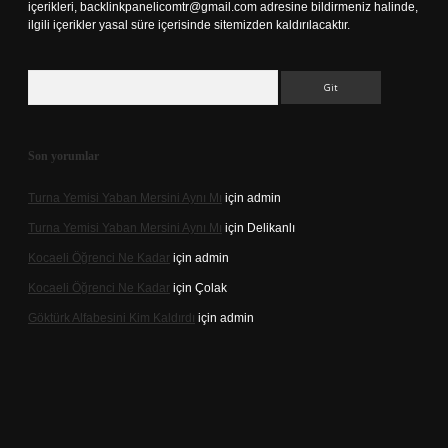
içerikleri,
backlinkpanelicomtr@gmail.com
adresine bildirmeniz halinde,
ilgili içerikler yasal süre içerisinde sitemizden kaldırılacaktır.
Arama
Son yorumlar
Turna Yemisi Yaban Mersini Aynı Mı
için
admin
Turna Yemisi Yaban Mersini Aynı Mı
için
Delikanlı
Kocaeli Öğrenci Ne Kadar
için
admin
Kocaeli Öğrenci Ne Kadar
için
Çolak
Göktürk Alfabesini Kim Kaldırdı
için
admin