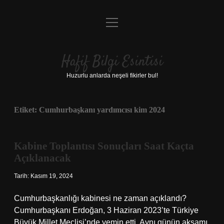
menüyü
Anasayfa
aç
Gizlilik Politikası
Hafif Bilgi Esintisi
Yasal Uyarı
Huzurlu anlarda neşeli fikirler bul!
Hakkımızda
Etiket:
Cumhurbaşkanı yardımcısı kim 2024
Kabine Toplantısı Sonuçları Saat Kaçta
Açıklanacak
Tarih: Kasım 19, 2024
Cumhurbaşkanlığı kabinesi ne zaman açıklandı?
Cumhurbaşkanı Erdoğan, 3 Haziran 2023’te Türkiye
Büyük Millet Meclisi’nde yemin etti. Aynı günün akşamı