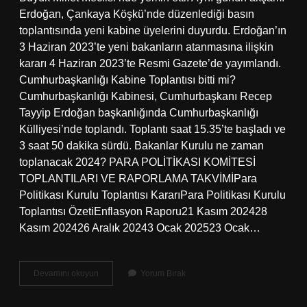
Erdoğan, Çankaya Köşkü’nde düzenlediği basın
toplantısında yeni kabine üyelerini duyurdu. Erdoğan’ın
3 Haziran 2023’te yeni bakanların atanmasına ilişkin
kararı 4 Haziran 2023’te Resmi Gazete’de yayımlandı.
Cumhurbaşkanlığı Kabine Toplantısı bitti mi?
Cumhurbaşkanlığı Kabinesi, Cumhurbaşkanı Recep
Tayyip Erdoğan başkanlığında Cumhurbaşkanlığı
Külliyesi’nde toplandı. Toplantı saat 15.35’te başladı ve
3 saat 50 dakika sürdü. Bakanlar Kurulu ne zaman
toplanacak 2024? PARA POLİTİKASI KOMİTESİ
TOPLANTILARI VE RAPORLAMA TAKVİMİPara
Politikası Kurulu Toplantısı KararıPara Politikası Kurulu
Toplantısı ÖzetiEnflasyon Raporu21 Kasım 202428
Kasım 202426 Aralık 20243 Ocak 202523 Ocak…
Kabine
Devamını okuyun
Yorum Bırak
Toplantısı
Sonuçları