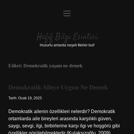
menüyü
Anasayfa
aç
Gizlilik Politikası
Hafif Bilgi Esintisi
Yasal Uyarı
Huzurlu anlarda neşeli fikirler bul!
Hakkımızda
Etiket:
Demokratik yaşam ne demek
Demokratik Aileye Uygun Ne Demek
Tarih: Ocak 19, 2025
Demokratik ailenin özellikleri nelerdir? Demokratik
ortamlarda aile bireyleri arasında karşılıklı güven,
saygı, sevgi, ilgi, birbirlerine karşı ilgi ve hoşgörü gibi
özellikler görülebilmektedir (Kulaksızoğlu, 2009).