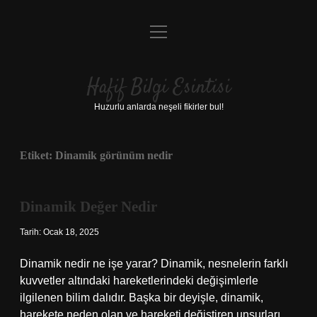
menüyü
Anasayfa
aç
Gizlilik Politikası
Hafif Bilgi Esintisi
Yasal Uyarı
Huzurlu anlarda neşeli fikirler bul!
Hakkımızda
Etiket:
Dinamik görünüm nedir
Dinamik Değer Nedir
Tarih: Ocak 18, 2025
Dinamik nedir ne işe yarar? Dinamik, nesnelerin farklı
kuvvetler altındaki hareketlerindeki değişimlerle
ilgilenen bilim dalıdır. Başka bir deyişle, dinamik,
harekete neden olan ve hareketi değiştiren unsurları