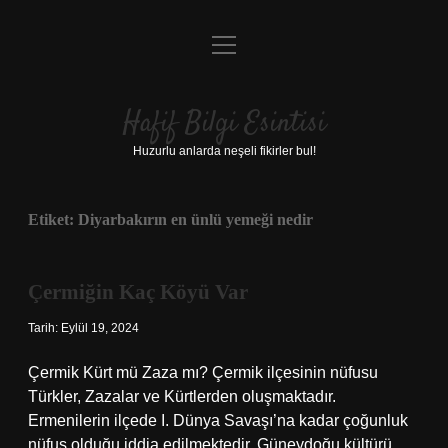
menüyü
Anasayfa
aç
Gizlilik Politikası
Hafif Bilgi Esintisi
Yasal Uyarı
Huzurlu anlarda neşeli fikirler bul!
Hakkımızda
Etiket:
Diyarbakırın en ünlü yemeği nedir
Çermiğin Kaç Köyü Var
Tarih: Eylül 19, 2024
Çermik Kürt mü Zaza mı? Çermik ilçesinin nüfusu
Türkler, Zazalar ve Kürtlerden oluşmaktadır.
Ermenilerin ilçede I. Dünya Savaşı’na kadar çoğunluk
nüfus olduğu iddia edilmektedir. Güneydoğu kültürü