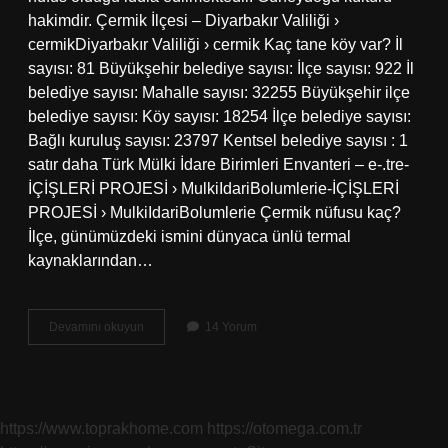
hakimdir. Çermik İlçesi – Diyarbakır Valiliği ›
cermikDiyarbakır Valiliği › cermik Kaç tane köy var? İl
sayısı: 81 Büyükşehir belediye sayısı: İlçe sayısı: 922 İl
belediye sayısı: Mahalle sayısı: 32255 Büyükşehir ilçe
belediye sayısı: Köy sayısı: 18254 İlçe belediye sayısı:
Bağlı kuruluş sayısı: 23797 Kentsel belediye sayısı : 1
satır daha Türk Mülki İdare Birimleri Envanteri – e-.tre-
İÇİŞLERİ PROJESİ › MulkiIdariBolumlerie-İÇİŞLERİ
PROJESİ › MulkiIdariBolumlerie Çermik nüfusu kaç?
İlçe, günümüzdeki ismini dünyaca ünlü termal
kaynaklarından…
Çermiğin
Devamını okuyun
14 Yorum
Kaç
Köyü
Var
https://www.toprakhome.com
https://otomega.com.tr