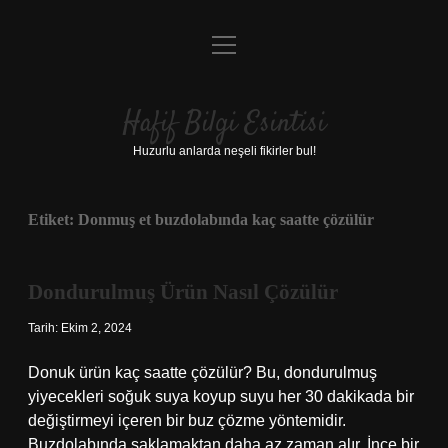
menüyü
Anasayfa
aç
Gizlilik Politikası
Hafif Bilgi Esintisi
Yasal Uyarı
Huzurlu anlarda neşeli fikirler bul!
Hakkımızda
Etiket:
Donmuş et buzdolabında kaç saatte çözülür
Dondurulmuş Ürün Nasıl Çözülür
Tarih: Ekim 2, 2024
Donuk ürün kaç saatte çözülür? Bu, dondurulmuş
yiyecekleri soğuk suya koyup suyu her 30 dakikada bir
değiştirmeyi içeren bir buz çözme yöntemidir.
Buzdolabında saklamaktan daha az zaman alır. İnce bir