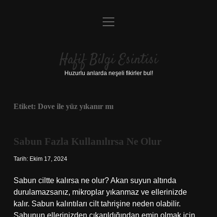
menüyü
Anasayfa
aç
Gizlilik Politikası
Hafif Bilgi Esintisi
Yasal Uyarı
Huzurlu anlarda neşeli fikirler bul!
Hakkımızda
Etiket:
Dove ile yüz yıkanır mı
Sabun Fazla Kullanılırsa Ne Olur
Tarih: Ekim 17, 2024
Sabun ciltte kalırsa ne olur? Akan suyun altında
durulamazsanız, mikroplar yıkanmaz ve ellerinizde
kalır. Sabun kalıntıları cilt tahrişine neden olabilir.
Sabunun ellerinizden çıkarıldığından emin olmak için