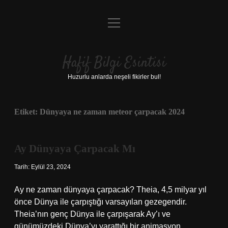
menüyü
Anasayfa
aç
Gizlilik Politikası
Hafif Bilgi Esintisi
Yasal Uyarı
Huzurlu anlarda neşeli fikirler bul!
Hakkımızda
Etiket:
Dünyaya ne zaman meteor çarpacak 2024
Ay Dünyaya Çarpacak Mı
Tarih: Eylül 23, 2024
Ay ne zaman dünyaya çarpacak? Theia, 4,5 milyar yıl
önce Dünya ile çarpıştığı varsayılan gezegendir.
Theia’nın genç Dünya ile çarpışarak Ay’ı ve
günümüzdeki Dünya’yı yarattığı bir animasyon.