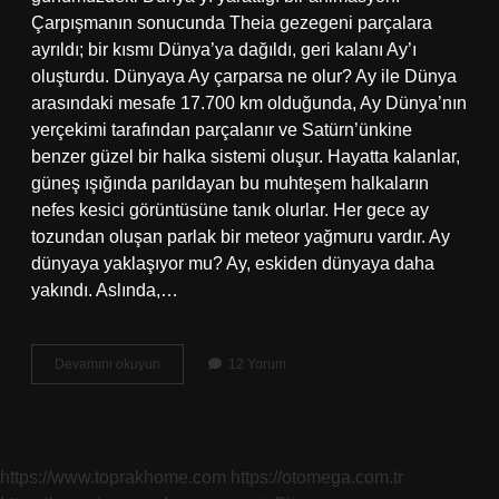
Çarpışmanın sonucunda Theia gezegeni parçalara
ayrıldı; bir kısmı Dünya’ya dağıldı, geri kalanı Ay’ı
oluşturdu. Dünyaya Ay çarparsa ne olur? Ay ile Dünya
arasındaki mesafe 17.700 km olduğunda, Ay Dünya’nın
yerçekimi tarafından parçalanır ve Satürn’ünkine
benzer güzel bir halka sistemi oluşur. Hayatta kalanlar,
güneş ışığında parıldayan bu muhteşem halkaların
nefes kesici görüntüsüne tanık olurlar. Her gece ay
tozundan oluşan parlak bir meteor yağmuru vardır. Ay
dünyaya yaklaşıyor mu? Ay, eskiden dünyaya daha
yakındı. Aslında,…
Ay
Devamını okuyun
12 Yorum
Dünyaya
Çarpacak
Mı
https://www.toprakhome.com
https://otomega.com.tr