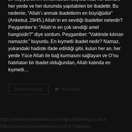
her yerde ve her durumda yapılabilen bir ibadettir. Bu
nedenle, “Allah’ı anmak ibadetlerin en büyüğüdür”
(Ankebut, 29/45.) Allah’ın en sevdiği ibadetler nelerdir?
Peygamber’e: “Allah’ın en çok sevdiği amel
hangisidir?” diye sordum. Peygamber: “Vaktinde kılınan
namazdır.” buyurdu. En kıymetli ibadet nedir? Namaz,
yukarıdaki hadiste ifade edildiği gibi, kulun her an, her
yerde Yüce Allah ile bağ kurmasını sağlayan ve O’nu
hatırlatan bir ibadet olduğundan, Allah katında en
kıymetli…
Allahın
Devamını okuyun
Yorum Bırak
En
Çok
Sevdiği
Ibadet
Nedir
https://www.toprakhome.com
https://otomega.com.tr
https://organizasyondeposu.com.tr
Sitemap