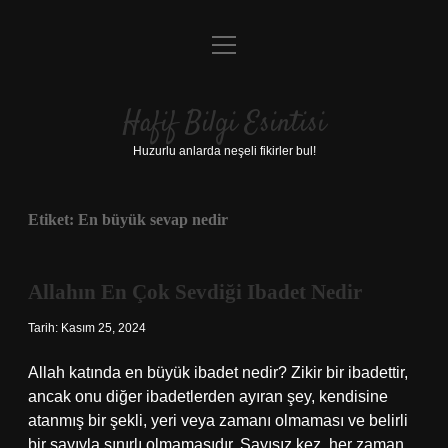
menüyü
Anasayfa
aç
Gizlilik Politikası
Hafif Bilgi Esintisi
Yasal Uyarı
Huzurlu anlarda neşeli fikirler bul!
Hakkımızda
Etiket:
En büyük sevap nedir
Allahın En Çok Sevdiği Ibadet Nedir
Tarih: Kasım 25, 2024
Allah katında en büyük ibadet nedir? Zikir bir ibadettir,
ancak onu diğer ibadetlerden ayıran şey, kendisine
atanmış bir şekli, yeri veya zamanı olmaması ve belirli
bir sayıyla sınırlı olmamasıdır. Sayısız kez, her zaman,