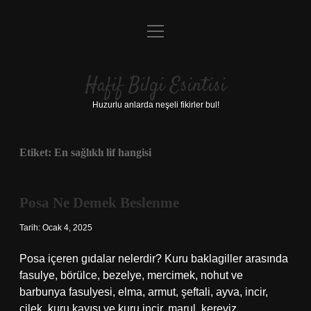
menüyü
Anasayfa
aç
Gizlilik Politikası
Hafif Bilgi Esintisi
Yasal Uyarı
Huzurlu anlarda neşeli fikirler bul!
Hakkımızda
Etiket:
En sağlıklı lif hangisi
Posa Ne Demek Beslenme
Tarih: Ocak 4, 2025
Posa içeren gıdalar nelerdir? Kuru baklagiller arasında
fasulye, börülce, bezelye, mercimek, nohut ve
barbunya fasulyesi, elma, armut, şeftali, ayva, incir,
çilek, kuru kayısı ve kuru incir, marul, kereviz,