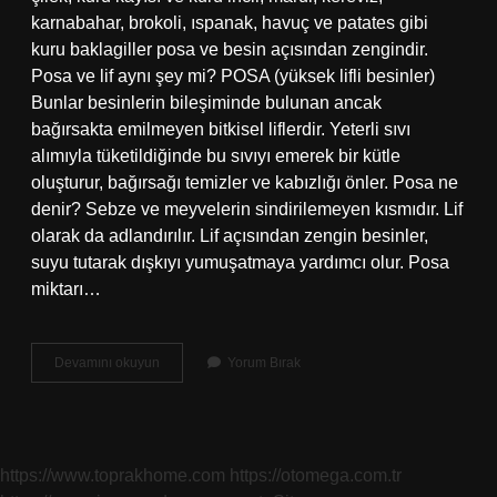
karnabahar, brokoli, ıspanak, havuç ve patates gibi
kuru baklagiller posa ve besin açısından zengindir.
Posa ve lif aynı şey mi? POSA (yüksek lifli besinler)
Bunlar besinlerin bileşiminde bulunan ancak
bağırsakta emilmeyen bitkisel liflerdir. Yeterli sıvı
alımıyla tüketildiğinde bu sıvıyı emerek bir kütle
oluşturur, bağırsağı temizler ve kabızlığı önler. Posa ne
denir? Sebze ve meyvelerin sindirilemeyen kısmıdır. Lif
olarak da adlandırılır. Lif açısından zengin besinler,
suyu tutarak dışkıyı yumuşatmaya yardımcı olur. Posa
miktarı…
Posa
Devamını okuyun
Yorum Bırak
Ne
Demek
Beslenme
https://www.toprakhome.com
https://otomega.com.tr