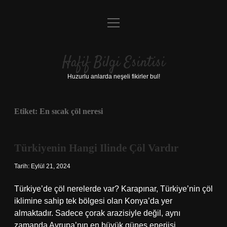
menüyü
Anasayfa
aç
Gizlilik Politikası
Hafif Bilgi Esintisi
Yasal Uyarı
Huzurlu anlarda neşeli fikirler bul!
Hakkımızda
Etiket:
En sıcak çöl neresi
Türkiyenin Hangi Ilinde Çöl Vardır
Tarih: Eylül 21, 2024
Türkiye’de çöl nerelerde var? Karapınar, Türkiye’nin çöl
iklimine sahip tek bölgesi olan Konya’da yer
almaktadır. Sadece çorak arazisiyle değil, aynı
zamanda Avrupa’nın en büyük güneş enerjisi