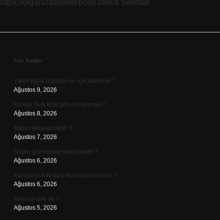
https://organizasyondeposu.com.tr
Sitemap
Sidebar
Son Yazılar
Yarım kazık düğümü ne için kullanılır ?
Ağustos 9, 2026
Kuveyt Türk fiziki altın veriyor mu ?
Ağustos 8, 2026
Mace baharatı nedir ?
Ağustos 7, 2026
Doğru göz masajı nasıl yapılır ?
Ağustos 6, 2026
Kumsalda kaç tane kum tanesi vardır ?
Ağustos 6, 2026
Avni kız ismi mi ?
Ağustos 5, 2026