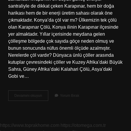
santraliyle de dikkat çeken Karapınar, hem bir doğa
harikası hem de bir enerji üretim sahası olarak öne
çıkmaktadır. Konya’da çöl var mı? Ülkemizin tek çölü
olan Karapınar Çölü, Konya ilinin Karapınar ilçesinde
yer almaktadır. Yıllar içerisinde meydana gelen
çölleşme bölgede çok sayıda göçe neden olmuş ve
bunun sonucunda nüfus önemli ölçüde azalmıştır.
Nerelerde çöl vardır? Dünyaca ünlü çöller arasında
kutuplar çevresindeki çöller ve Kuzey Afrika’daki Büyük
Sahra, Güney Afrika’daki Kalahari Çölü, Asya’daki
Gobi ve…
Türkiyenin
Devamını okuyun
Yorum Bırak
Hangi
Ilinde
Çöl
Vardır
https://www.toprakhome.com
https://otomega.com.tr