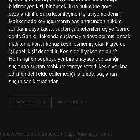
bildirmeyen kişi, bir önceki fıkra hükmüne göre
cezalandırılır. Suçu kesinleşmemiş kişiye ne denir?
Mahkemede kovuşturmanın başlangıcından hüküm
açıklanıncaya kadar, suçtan şüphelenilen kişiye “sanık”
denir. Sanık; Hakkında suçlamayla dava açılmış, ancak
mahkeme kararı henüz kesinleşmemiş olan kişiye de
“şüpheli kişi” denebilir. Kesin delil yoksa ne olur?
Herhangi bir şüpheye yer bırakmayacak ve sanığı
suçlanan suçtan mahkum etmeye yeterli kesin ve ikna
edici bir delil elde edilemediği takdirde, suçlanan
suçun sanık tarafından…
Suçlu
Devamını okuyun
Yorum Bırak
Suçu
Kabul
Etmezse
Ne
Olur
https://www.toprakhome.com
https://otomega.com.tr