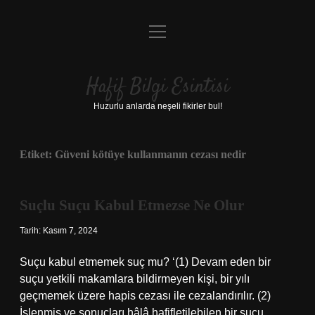
menüyü
Anasayfa
aç
Gizlilik Politikası
Hafif Bilgi Esintisi
Yasal Uyarı
Huzurlu anlarda neşeli fikirler bul!
Hakkımızda
Etiket:
Güveni kötüye kullanmanın cezası nedir
Suçlu Suçu Kabul Etmezse Ne Olur
Tarih: Kasım 7, 2024
Suçu kabul etmemek suç mu? ‘(1) Devam eden bir
suçu yetkili makamlara bildirmeyen kişi, bir yılı
geçmemek üzere hapis cezası ile cezalandırılır. (2)
İşlenmiş ve sonuçları hâlâ hafifletilebilen bir suçu