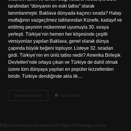
tarafından “dünyanın en eski tatlısı” olarak
tanımlanmıştır. Baklava dünyada kaçıncı sırada? Hatay
mutfağının vazgeçilmez tatlılarından Künefe, kadayıf ve
eritilmiş peynirin mükemmel uyumuyla 30. sıraya
yerleşti. Türkiye’nin hemen her köşesinde çeşitli
versiyonları yapılan Baklava, genel olarak dünya
çapında büyük beğeni topluyor. Listeye 32. sıradan
girdi. Türkiye’nin en ünlü tatlısı nedir? Amerika Birleşik
Devletleri’nde ortaya çıkan ve Türkiye de dahil olmak
üzere tüm dünyaya yayılan en popüler lezzetlerden
biridir. Türkiye dendiğinde akla ilk…
Dünyanın
Devamını okuyun
Yorum Bırak
1
Tatlısı
Nedir
https://www.toprakhome.com
https://otomega.com.tr