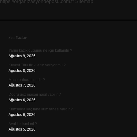
https://organizasyondeposu.com.tr
Sitemap
Sidebar
Son Yazılar
Yarım kazık düğümü ne için kullanılır ?
Ağustos 9, 2026
Kuveyt Türk fiziki altın veriyor mu ?
Ağustos 8, 2026
Mace baharatı nedir ?
Ağustos 7, 2026
Doğru göz masajı nasıl yapılır ?
Ağustos 6, 2026
Kumsalda kaç tane kum tanesi vardır ?
Ağustos 6, 2026
Avni kız ismi mi ?
Ağustos 5, 2026