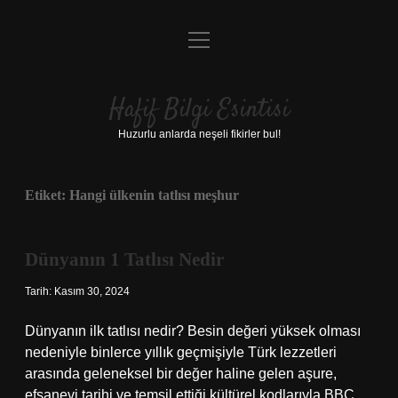
menüyü
Anasayfa
aç
Gizlilik Politikası
Hafif Bilgi Esintisi
Yasal Uyarı
Huzurlu anlarda neşeli fikirler bul!
Hakkımızda
Etiket:
Hangi ülkenin tatlısı meşhur
Dünyanın 1 Tatlısı Nedir
Tarih: Kasım 30, 2024
Dünyanın ilk tatlısı nedir? Besin değeri yüksek olması
nedeniyle binlerce yıllık geçmişiyle Türk lezzetleri
arasında geleneksel bir değer haline gelen aşure,
efsanevi tarihi ve temsil ettiği kültürel kodlarıyla BBC