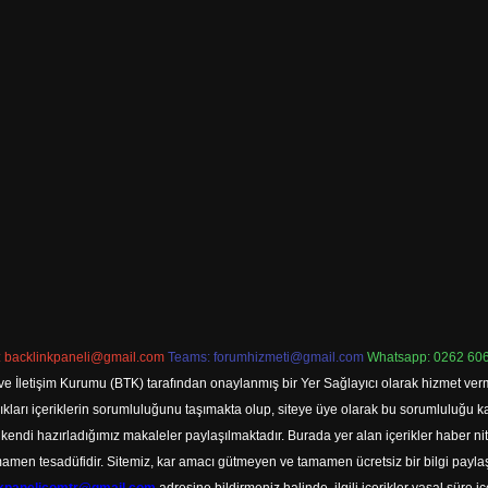
:
backlinkpaneli@gmail.com
Teams:
forumhizmeti@gmail.com
Whatsapp: 0262 606
ve İletişim Kurumu (BTK) tarafından onaylanmış bir Yer Sağlayıcı olarak hizmet verm
rı içeriklerin sorumluluğunu taşımakta olup, siteye üye olarak bu sorumluluğu kabul
a kendi hazırladığımız makaleler paylaşılmaktadır. Burada yer alan içerikler haber 
tamamen tesadüfidir. Sitemiz, kar amacı gütmeyen ve tamamen ücretsiz bir bilgi pay