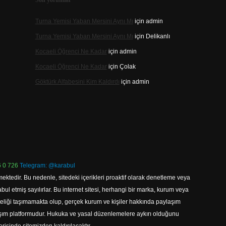
Son yorumlar
Turna Yemisi Yaban Mersini Aynı Mı
için
admin
Turna Yemisi Yaban Mersini Aynı Mı
için
Delikanlı
Kocaeli Öğrenci Ne Kadar
için
admin
Kocaeli Öğrenci Ne Kadar
için
Çolak
Göktürk Alfabesini Kim Kaldırdı
için
admin
 0 726
Telegram: @karabul
ektedir. Bu nedenle, sitedeki içerikleri proaktif olarak denetleme veya
 etmiş sayılırlar. Bu internet sitesi, herhangi bir marka, kurum veya
niteliği taşımamakta olup, gerçek kurum ve kişiler hakkında paylaşım
laşım platformudur. Hukuka ve yasal düzenlemelere aykırı olduğunu