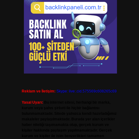
Reklam ve İletişim:
Skype: live:.cid.575569c608265c69
Yasal Uyarı:
Bu internet sitesi, herhangi bir marka,
kurum veya şahıs şirketi ile hiçbir bağlantısı
bulunmamaktadır. Sitede yalnızca kendi hazırladığımız
makaleler paylaşılmaktadır. Burada yer alan içerikler
haber niteliği taşımamakta olup, gerçek kurum ve
kişiler hakkında paylaşım yapılmamaktadır. Gerçek
kurum ve kişiler ile isim benzerlikleri tamamen