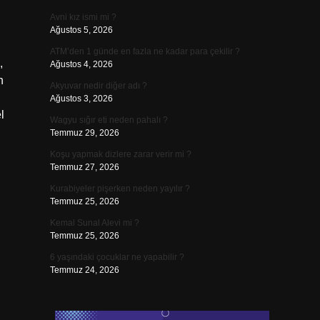
Avni kız ismi mi ?
Ağustos 5, 2026
ATM’den 1 günde en fazla ne kadar para çekilir ?
,
Ağustos 4, 2026
n
Akyuvar nedir diğer adı ?
Ağustos 3, 2026
l
Wagyu sığır eti neden pahalı ?
Temmuz 29, 2026
Koşu yapmak dizlere zarar verir mi ?
Temmuz 27, 2026
Kurabiyeler pişerken neden yayılır ?
Temmuz 25, 2026
Kemal Sunal Alevi mi ?
Temmuz 25, 2026
6 yaşındaki çocuklar ne yapabilir ?
Temmuz 24, 2026