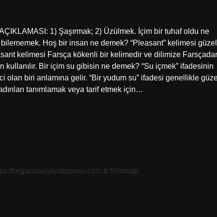
IKLAMASI: 1) Şaşırmak; 2) Üzülmek. İçim bir tuhaf oldu ne
 bilememek. Hoş bir insan ne demek? “Pleasant” kelimesi güzel
easant kelimesi Farsça kökenli bir kelimedir ve dilimize Farsçada
in kullanılır. Bir içim su gibisin ne demek? “Su içmek” ifadesinin
ci olan biri anlamına gelir. “Bir yudum su” ifadesi genellikle güze
 kadınları tanımlamak veya tarif etmek için…
tps://organizasyondeposu.com.tr
Sitemap