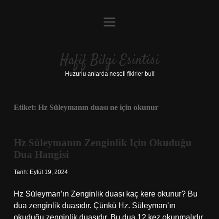
menüyü
Anasayfa
aç
Gizlilik Politikası
Hafif Bilgi Esintisi
Yasal Uyarı
Huzurlu anlarda neşeli fikirler bul!
Hakkımızda
Etiket:
Hz Süleymanın duası ne için okunur
Hz Süleymanın Zenginlik Için Okuduğu
Dua Hangisi
Tarih: Eylül 19, 2024
Hz Süleyman’ın Zenginlik duası kaç kere okunur? Bu
dua zenginlik duasıdır. Çünkü Hz. Süleyman’ın
okuduğu zenginlik duasıdır. Bu dua 12 kez okunmalıdır.