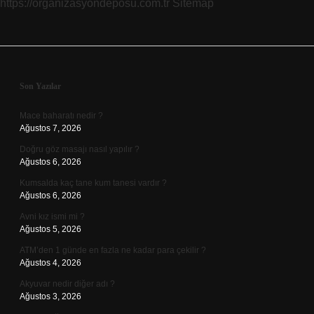
https://organizasyondeposu.com.tr
Sitemap
Sidebar
Son Yazılar
Mace baharatı nedir ?
Ağustos 7, 2026
Doğru göz masajı nasıl yapılır ?
Ağustos 6, 2026
Kumsalda kaç tane kum tanesi vardır ?
Ağustos 6, 2026
Avni kız ismi mi ?
Ağustos 5, 2026
ATM’den 1 günde en fazla ne kadar para çekilir ?
Ağustos 4, 2026
Akyuvar nedir diğer adı ?
Ağustos 3, 2026