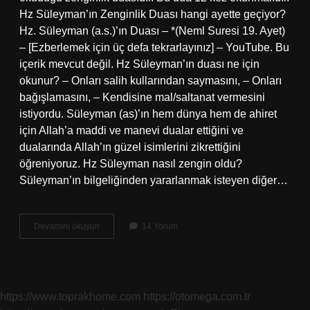
Hz Süleyman’ın Zenginlik Duası hangi ayette geçiyor?
Hz. Süleyman (a.s.)’ın Duası – *(Neml Suresi 19. Ayet)
– [Ezberlemek için üç defa tekrarlayınız] – YouTube. Bu
içerik mevcut değil. Hz Süleyman’ın duası ne için
okunur? – Onları salih kullarından saymasını, – Onları
bağışlamasını, – Kendisine mal/saltanat vermesini
istiyordu. Süleyman (as)’ın hem dünya hem de ahiret
için Allah’a maddi ve manevi dualar ettiğini ve
dualarında Allah’ın güzel isimlerini zikrettiğini
öğreniyoruz. Hz Süleyman nasıl zengin oldu?
Süleyman’ın bilgeliğinden yararlanmak isteyen diğer…
Hz
Devamını okuyun
14 Yorum
Süleymanın
Zenginlik
Için
Okuduğu
Dua
https://www.toprakhome.com
https://otomega.com.tr
Hangisi