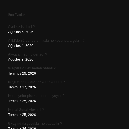
Sidebar
Son Yazılar
Avni kız ismi mi ?
Ağustos 5, 2026
ATM’den 1 günde en fazla ne kadar para çekilir ?
Ağustos 4, 2026
Akyuvar nedir diğer adı ?
Ağustos 3, 2026
Wagyu sığır eti neden pahalı ?
Temmuz 29, 2026
Koşu yapmak dizlere zarar verir mi ?
Temmuz 27, 2026
Kurabiyeler pişerken neden yayılır ?
Temmuz 25, 2026
Kemal Sunal Alevi mi ?
Temmuz 25, 2026
6 yaşındaki çocuklar ne yapabilir ?
Temmuz 24, 2026