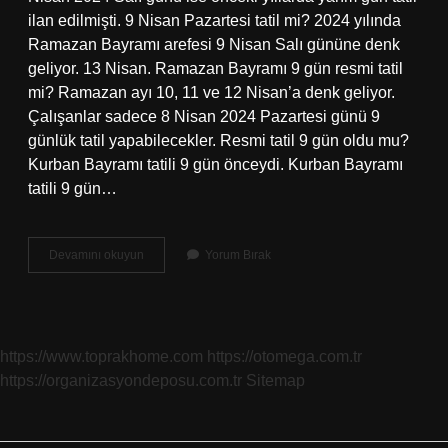
ilan edilmişti. 9 Nisan Pazartesi tatil mi? 2024 yılında
Ramazan Bayramı arefesi 9 Nisan Salı gününe denk
geliyor. 13 Nisan. Ramazan Bayramı 9 gün resmi tatil
mi? Ramazan ayı 10, 11 ve 12 Nisan’a denk geliyor.
Çalışanlar sadece 8 Nisan 2024 Pazartesi günü 9
günlük tatil yapabilecekler. Resmi tatil 9 gün oldu mu?
Kurban Bayramı tatili 9 gün önceydi. Kurban Bayramı
tatili 9 gün…
9
Devamını okuyun
Yorum Bırak
Nisan
Resmi
Tatil
Mi
https://www.toprakhome.com
https://otomega.com.tr
https://organizasyondeposu.com.tr
Sitemap