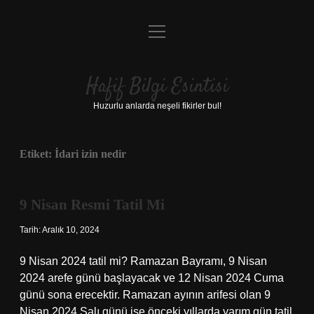
menüyü
Anasayfa
aç
Gizlilik Politikası
Hafif Bilgi Esintisi
Yasal Uyarı
Huzurlu anlarda neşeli fikirler bul!
Hakkımızda
Etiket:
İdari izin nedir
9 Nisan Resmi Tatil Mi
Tarih: Aralık 10, 2024
9 Nisan 2024 tatil mi? Ramazan Bayramı, 9 Nisan
2024 arefe günü başlayacak ve 12 Nisan 2024 Cuma
günü sona erecektir. Ramazan ayının arifesi olan 9
Nisan 2024 Salı günü ise önceki yıllarda yarım gün tatil