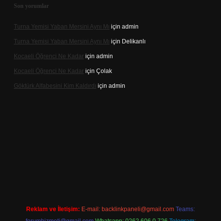
Son yorumlar
Turna Yemisi Yaban Mersini Aynı Mı
için
admin
Turna Yemisi Yaban Mersini Aynı Mı
için
Delikanlı
Kocaeli Öğrenci Ne Kadar
için
admin
Kocaeli Öğrenci Ne Kadar
için
Çolak
Göktürk Alfabesini Kim Kaldırdı
için
admin
per giriş
Reklam ve İletişim:
E-mail:
backlinkpaneli@gmail.com
Teams: