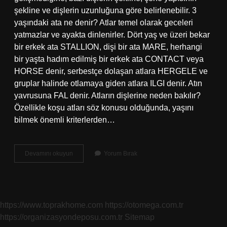
şekline ve dişlerin uzunluğuna göre belirlenebilir. 3
yaşındaki ata ne denir? Atlar temel olarak geceleri
yatmazlar ve ayakta dinlenirler. Dört yaş ve üzeri bekar
bir erkek ata STALLION, dişi bir ata MARE, herhangi
bir yaşta hadım edilmiş bir erkek ata CONTACT veya
HORSE denir, serbestçe dolaşan atlara HERGELE ve
gruplar halinde otlamaya giden atlara ILGI denir. Atın
yavrusuna FAL denir. Atların dişlerine neden bakılır?
Özellikle koşu atları söz konusu olduğunda, yaşını
bilmek önemli kriterlerden…
Atların
Devamını okuyun
Yorum Bırak
Yaşları
Neye
Bakılarak
Anlaşılır
https://www.toprakhome.com
https://otomega.com.tr
https://organizasyondeposu.com.tr
Sitemap