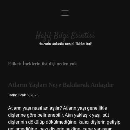
menüyü
Anasayfa
aç
Gizlilik Politikası
Hafif Bilgi Esintisi
Yasal Uyarı
Huzurlu anlarda neşeli fikirler bul!
Hakkımızda
Etiket:
İneklerin üst dişi neden yok
Atların Yaşları Neye Bakılarak Anlaşılır
Tarih: Ocak 5, 2025
Atların yaşı nasıl anlaşılır? Atların yaşı genellikle
dişlerine göre belirlenebilir. Atın yaklaşık yaşı, süt
dişlerinin dökülüp dökülmediğine, kalıcı dişlerin gelişip
gelişmediğine, bazı dişlerin şekline, çene yapısının