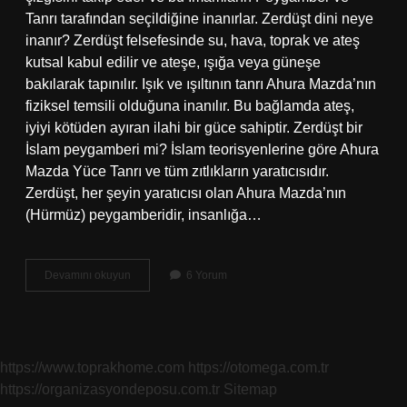
Tanrı tarafından seçildiğine inanırlar. Zerdüşt dini neye
inanır? Zerdüşt felsefesinde su, hava, toprak ve ateş
kutsal kabul edilir ve ateşe, ışığa veya güneşe
bakılarak tapınılır. Işık ve ışıltının tanrı Ahura Mazda’nın
fiziksel temsili olduğuna inanılır. Bu bağlamda ateş,
iyiyi kötüden ayıran ilahi bir güce sahiptir. Zerdüşt bir
İslam peygamberi mi? İslam teorisyenlerine göre Ahura
Mazda Yüce Tanrı ve tüm zıtlıkların yaratıcısıdır.
Zerdüşt, her şeyin yaratıcısı olan Ahura Mazda’nın
(Hürmüz) peygamberidir, insanlığa…
İRan
Devamını okuyun
6 Yorum
Peygamberi
Kimdir
https://www.toprakhome.com
https://otomega.com.tr
https://organizasyondeposu.com.tr
Sitemap