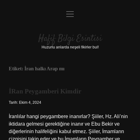
menüyü
Anasayfa
aç
Gizlilik Politikası
Hafif Bilgi Esintisi
Yasal Uyarı
Huzurlu anlarda neşeli fikirler bul!
Hakkımızda
Etiket:
İran halkı Arap mı
İRan Peygamberi Kimdir
Tarih: Ekim 4, 2024
İranlılar hangi peygambere inanırlar? Şiiler, Hz. Ali’nin
iktidara gelmesi gerektiğine inanır ve Ebu Bekir ve
diğerlerinin halifeliğini kabul etmez. Şiiler, İmamların
çizgisini takip eder ve bu İmamların Peygamber ve